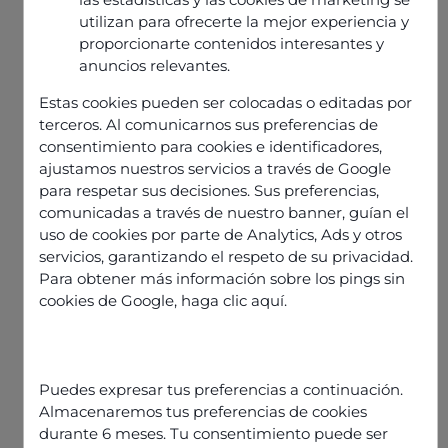
utilizan para ofrecerte la mejor experiencia y
Voz &
Voz &
Voz
proporcionarte contenidos interesantes y
anuncios relevantes.
Digital
Digital
Flexible, fácil de
Plus
configurar,
Estas cookies pueden ser colocadas o editadas por
Para impulsar la
integrar y
terceros. Al comunicarnos sus preferencias de
productividad y el
Alcanzar, atraer y
consentimiento para cookies e identificadores,
gestionar.
rendimiento.
fidelizar a tus
ajustamos nuestros servicios a través de Google
clientes.
para respetar sus decisiones. Sus preferencias,
comunicadas a través de nuestro banner, guían el
40
58
€
€
uso de cookies por parte de Analytics, Ads y otros
75
Mes
servicios, garantizando el respeto de su privacidad.
Mes
€
Para obtener más información sobre los pings sin
Mes
cookies de Google,
haga clic aquí
.
Llamadas
Llamadas
entrantes &
entrantes &
Llamadas
salientes
salientes
entrantes &
salientes
Puedes expresar tus preferencias a continuación.
Diseñador
Diseñador
Almacenaremos tus preferencias de cookies
de flujos de
de flujos de
Diseñador
atención
durante 6 meses. Tu consentimiento puede ser
atención
de flujos de