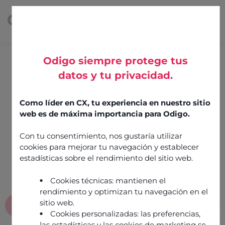
Comunicación omnicanal
Odigo siempre protege tus
inteligente y
datos y tu privacidad.
automatizada.
Como líder en CX, tu experiencia en nuestro sitio
web es de máxima importancia para Odigo.
Centraliza llamadas, emails, chat y otros canales en
Con tu consentimiento, nos gustaría utilizar
una única solución sencilla, inteligente y
cookies para mejorar tu navegación y establecer
automatizada para ofrecer una mejor atención y
estadísticas sobre el rendimiento del sitio web.
hacer crecer tu negocio.
Cookies técnicas: mantienen el
rendimiento y optimizan tu navegación en el
sitio web.
Anual
Cookies personalizadas: las preferencias,
las estadísticas y las cookies de marketing se