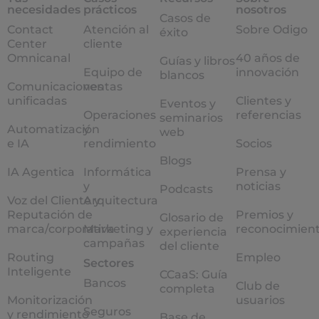
necesidades
prácticos
nosotros
Casos de
Contact
Atención al
Sobre Odigo
éxito
Center
cliente
Omnicanal
40 años de
Guías y libros
Equipo de
innovación
blancos
Comunicaciones
ventas
unificadas
Clientes y
Eventos y
Operaciones
referencias
seminarios
Automatización
y
web
e IA
rendimiento
Socios
Blogs
IA Agentica
Informática
Prensa y
y
noticias
Podcasts
Voz del Cliente y
Arquitectura
Reputación de
Premios y
Glosario de
marca/corporativa
Marketing y
reconocimien
experiencia
campañas
del cliente
Routing
Empleo
Sectores
Inteligente
CCaaS: Guía
Bancos
Club de
completa
Monitorización
usuarios
Seguros
y rendimiento
Base de