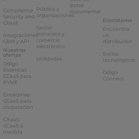
datos
Público y
Compliance
documental
organizaciones
Security and
Ecosistema
Cloud
Sector
Encuentra
minorista y
Integraciones
un
comercio
CRM y API
distribuidor
electrónico
Nuestras
Socios
ofertas
Utilidades
tecnológicos
Odigo
Essential:
Odigo
CCaaS para
Connect
PYME
Enterprise:
CCaaS para
corporación
CXaaS:
CCaaS a
medida