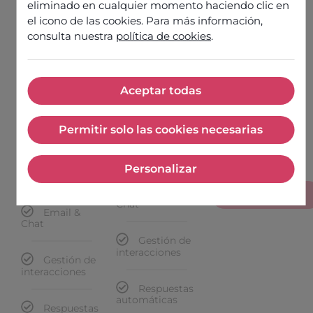
eliminado en cualquier momento haciendo clic en
atención
el icono de las cookies. Para más información,
Gestión de
Gestión de
consulta nuestra
política de cookies
.
colas de espera
colas de espera
Gestión de
colas de espera
Numeración
Numeración
Aceptar todas
local &
local &
Aceptar todas
Numeración
internacional
internacional
local &
internacional
Permitir solo las cookies necesarias
Permitir solo las cookies nec
Campañas
Campañas
& Grabación
& grabación
Campañas
Personalizar
& grabación
Personalizar
Email &
CONTRÁTALO
Chat
Email &
Chat
Gestión de
interacciones
Gestión de
interacciones
Respuestas
automáticas
Respuestas