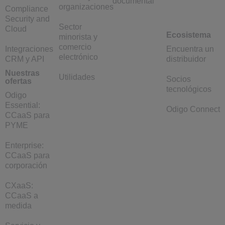
documental
organizaciones
Compliance
Security and
Sector
Cloud
Ecosistema
minorista y
comercio
Integraciones
Encuentra un
electrónico
CRM y API
distribuidor
Nuestras
Utilidades
Socios
ofertas
tecnológicos
Odigo
Essential:
Odigo Connect
CCaaS para
PYME
Enterprise:
CCaaS para
corporación
CXaaS:
CCaaS a
medida