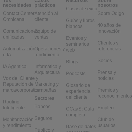
Tus
Casos
Recursos
Sobre
necesidades
prácticos
nosotros
Casos de éxito
Contact Center
Atención al
Sobre Odigo
Omnicanal
cliente
Guías y libros
40 años de
blancos
Comunicaciones
Equipo de
innovación
unificadas
ventas
Eventos y
Clientes y
seminarios
Automatización
Operaciones y
referencias
web
e IA
rendimiento
Socios
Blogs
IA Agentica
Informática y
Arquitectura
Prensa y
Podcasts
Voz del Cliente y
noticias
Reputación de
Marketing y
Glosario de
marca/corporativa
campañas
Premios y
experiencia
reconocimientos
del cliente
Sectores
Routing
Bancos
Inteligente
Empleo
CCaaS: Guía
completa
Seguros
Monitorización
Club de
y rendimiento
usuarios
Base de datos
Público y