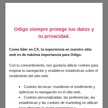
Odigo siempre protege tus datos y
tu privacidad.
Inicio
>
Allomedia speech recognition
Allomedia speech
Como líder en CX, tu experiencia en nuestro sitio
web es de máxima importancia para Odigo.
recognition
Con tu consentimiento, nos gustaría utilizar cookies para
mejorar tu navegación y establecer estadísticas sobre el
20 mayo 2025
AI & Analytics
rendimiento del sitio web.
Integración por
Odigo
Cookies técnicas: mantienen el rendimiento y
optimizan tu navegación en el sitio web.
Cookies personalizadas: las preferencias, las
estadísticas y las cookies de marketing se utilizan
para ofrecerte la mejor experiencia y