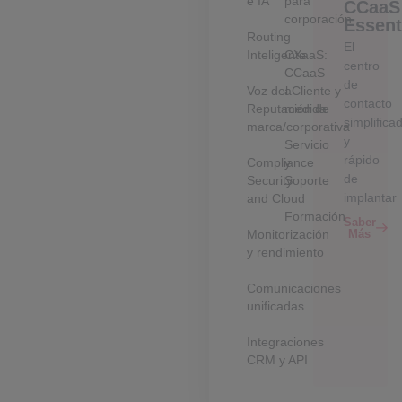
e IA
para
CCaaS
corporación
Essent
Routing
El
Inteligente
CXaaS:
centro
CCaaS
de
Voz del Cliente y
a
contacto
Reputación de
medida
simplifica
marca/corporativa
y
Servicio
rápido
Compliance
y
de
Security
Soporte
implantar
and Cloud
Formación
Saber
Monitorización
Más
y rendimiento
Comunicaciones
unificadas
Integraciones
CRM y API