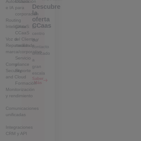
Automatización
CCaaS
Descubre
e IA
para
la
corporación
oferta
Routing
CCaas
Inteligente
CXaaS:
El
CCaaS
centro
Voz del Cliente y
a
de
Reputación de
medida
contacto
marca/corporativa
unificado
Servicio
a
Compliance
y
gran
Security
Soporte
escala
and Cloud
Saber
Más
Formación
Monitorización
y rendimiento
Comunicaciones
unificadas
Integraciones
CRM y API