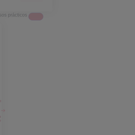
os prácticos
e
o
n
e