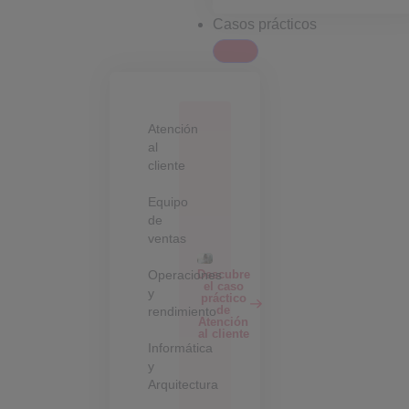
Casos prácticos
Atención
al
cliente
Equipo
de
ventas
Operaciones
Descubre
el caso
y
práctico
de
rendimiento
Atención
al cliente
Informática
y
Arquitectura