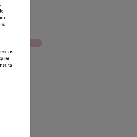
,
de
ara
quí
.
bre nosotros
rencias
quier
nsulta
ies necesarias