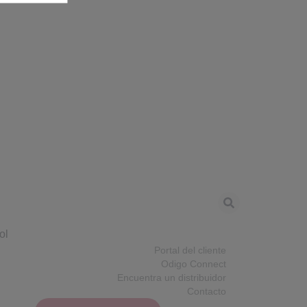
ol
Portal del cliente
Odigo Connect
Encuentra un distribuidor
Contacto