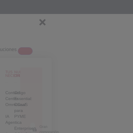
luciones
TUS
NUESTRAS
NECESIDADES
OFERTAS
Contact
Odigo
Center
Essential:
Omnicanal
CCaaS
para
IA
PYME
Agentica
Gran
Enterprise:
corporación