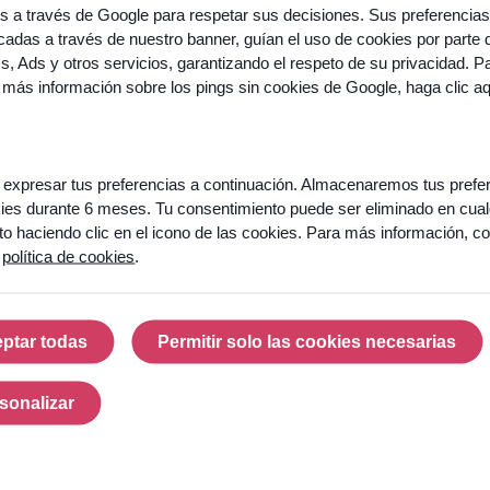
Podcasts
tus
os a través de Google para respetar sus decisiones. Sus preferencias
equipos?
adas a través de nuestro banner, guían el uso de cookies por parte 
Saber
cs, Ads y otros servicios, garantizando el respeto de su privacidad. P
más
 más información sobre los pings sin cookies de Google,
haga clic a
So
expresar tus preferencias a continuación. Almacenaremos tus prefe
ies durante 6 meses. Tu consentimiento puede ser eliminado en cual
 haciendo clic en el icono de las cookies. Para más información, co
re
a
política de cookies
.
go
años
ptar todas
Permitir solo las cookies necesarias
Aceptar todas
Permitir solo las cook
ovación
¿Listo
entes y
sonalizar
para
Personalizar
erencias
convertir
tu
ios
centro