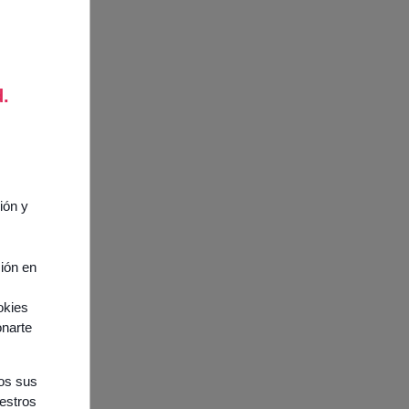
cursos
d.
ión y
ción en
okies
onarte
nos sus
uestros