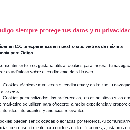
Utilidades
Re
digo siempre protege tus datos y tu privacida
der en CX, tu experiencia en nuestro sitio web es de máxima
Casos
ancia para Odigo.
de
¿Cómo
éxito
reinventa
consentimiento, nos gustaría utilizar cookies para mejorar tu navegac
la
cer estadísticas sobre el rendimiento del sitio web.
Guías y
IA
libros
Agenética
Cookies técnicas: mantienen el rendimiento y optimizan tu navega
blancos
l sitio web.
la
Eventos y
Cookies personalizadas: las preferencias, las estadísticas y las co
experiencia
seminarios
e marketing se utilizan para ofrecerte la mejor experiencia y proporci
del
web
ontenidos interesantes y anuncios relevantes.
cliente
y
Blogs
ookies pueden ser colocadas o editadas por terceros. Al comunicar
transforma
ncias de consentimiento para cookies e identificadores, ajustamos n