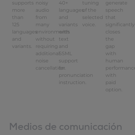
supports
noisy
40+
tuning
generate
more
audio
languages
of the
speech
than
from
and
selected
that
125
many
variants
voice.
significantly
languages
environments
with
closes
and
without
text
the
variants.
requiring
and
gap
additional
SSML
with
noise
support
human
cancellation.
for
performanc
pronunciation
with
instruction.
paid
option.
Medios de comunicación