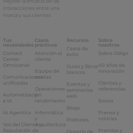
Mejorar la eficacia de las
interacciones entre una
marca y sus clientes
Tus
Casos
Recursos
Sobre
necesidades
prácticos
nosotros
Casos de
Contact
Atención al
Sobre Odigo
éxito
Center
cliente
Omnicanal
40 años de
Guías y libros
Equipo de
innovación
blancos
Comunicaciones
ventas
unificadas
Clientes y
Eventos y
Operaciones
referencias
seminarios
Automatización
y
web
e IA
rendimiento
Socios
Blogs
IA Agentica
Informática
Prensa y
y
noticias
Podcasts
Voz del Cliente y
Arquitectura
Reputación de
Premios y
Glosario de