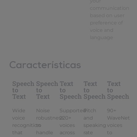
your
communication
based on user
preference of
voice and
language
Características
Speech
Speech
Text
Text
Text
to
to
to
to
to
Text
Text
Speech
Speech
Speech
Wide
Noise
Supported
Pitch
90+
voice
robustness
220+
and
WaveNet
recognition
to
voices
speaking
voices
that
handle
across
rate
to