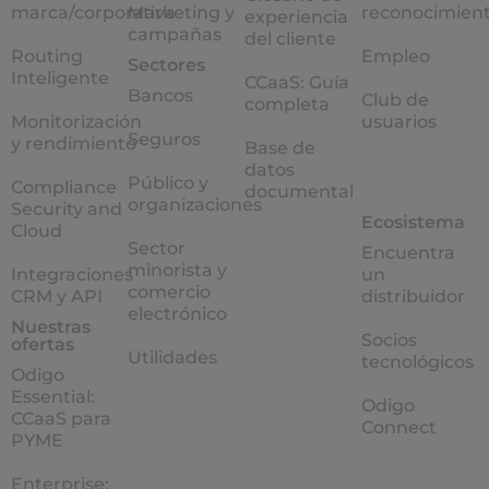
marca/corporativa
Marketing y
reconocimien
experiencia
campañas
del cliente
Routing
Empleo
Sectores
Inteligente
CCaaS: Guía
Bancos
Club de
completa
Monitorización
usuarios
Seguros
y rendimiento
Base de
datos
Público y
Compliance
documental
organizaciones
Security and
Ecosistema
Cloud
Sector
Encuentra
minorista y
Integraciones
un
comercio
CRM y API
distribuidor
electrónico
Nuestras
Socios
ofertas
Utilidades
tecnológicos
Odigo
Essential:
Odigo
CCaaS para
Connect
PYME
Enterprise: