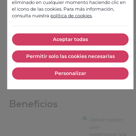
eliminado en cualquier momento haciendo clic en
el icono de las cookies. Para más información,
consulta nuestra
política de cookies
.
Odigo Omnichannel Bot benefits from Google’s
Aceptar todas
groundbreaking CCAI technologies to provide
Aceptar todas
the conversational experiences customers
Permitir solo las cookies necesarias
expect with state-of-the-art transcription
Permitir solo las cookies nec
accuracy and high-fidelity speech, to meet your
customers globally.
Personalizar
Personalizar
Beneficios
Deliver better
user
experience (via