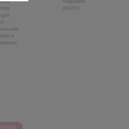
trics
Regulation
rning
(RGPD).
nges
en
yees and
atbot in
hsboard.
ARGER