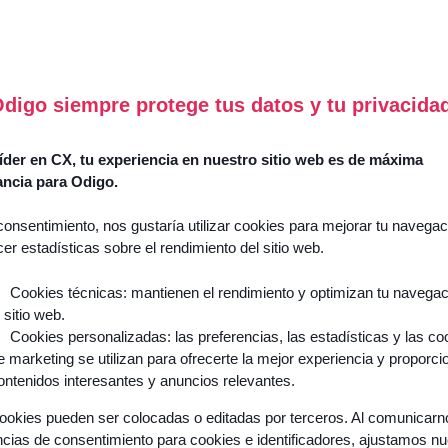
digo siempre protege tus datos y tu privacida
The Wikit chatbot digitalizes the support of private companies a
public organizations by answering users’ questions !
der en CX, tu experiencia en nuestro sitio web es de máxima
ancia para Odigo.
consentimiento, nos gustaría utilizar cookies para mejorar tu navegac
Avantages
cer estadísticas sobre el rendimiento del sitio web.
Cookies técnicas: mantienen el rendimiento y optimizan tu navega
l sitio web.
Our chatbot is available 24/7.
Cookies personalizadas: las preferencias, las estadísticas y las co
By using our chatbot, users are in a self-help approach and
e marketing se utilizan para ofrecerte la mejor experiencia y proporci
therefore become independent in the resolution of their issue
ontenidos interesantes y anuncios relevantes.
Adding a solution like ours can give a real boost of innovatio
you IT department.
ookies pueden ser colocadas o editadas por terceros. Al comunicar
Thanks to our dashboard, you can have access to the KPI of
ncias de consentimiento para cookies e identificadores, ajustamos n