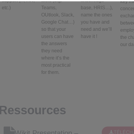
support (IT, HR,
tools (e.g.
knowledge
key me
etc.)
Teams,
base, HRIS…),
conce
OUtlook, Slack,
name the ones
excha
Google Chat…)
you have and
betwe
so that your
need and we’ll
emplo
users can have
have it !
the ch
the answers
our da
they need
where it’s the
most practical
for them.
Ressources
Wikit Presentation –
TÉLÉCH