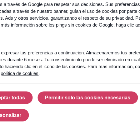
your chatbot and all the statistics you need to improve it
os a través de Google para respetar sus decisiones. Sus preferencias
adas a través de nuestro banner, guían el uso de cookies por parte 
correctly.
cs, Ads y otros servicios, garantizando el respeto de su privacidad. P
Our chatbot responds in few seconds so that your users can
 más información sobre los pings sin cookies de Google,
haga clic a
have access to the informations they need immediately.
Caractéristiques
expresar tus preferencias a continuación. Almacenaremos tus prefe
ies durante 6 meses. Tu consentimiento puede ser eliminado en cual
 haciendo clic en el icono de las cookies. Para más información, co
a
política de cookies
.
A pre-
Multi-
Accessible
Real
trained
channel
where you
fee
solution
tool
need it
You wi
ptar todas
Permitir solo las cookies necesarias
Aceptar todas
Permitir solo las cook
A pre-trained
A multi-channel
Our solution
able t
solution and
tool, accessible
can be
detail
sonalizar
therefore
on website,
integrated in all
statis
Personalizar
already
mobile, or
business tools
real-t
specialized in
messaging
(ticketing tools,
monito