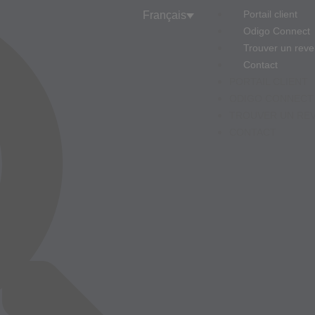
Portail client
Français
Odigo Connect
Trouver un rev
Contact
PORTAIL CLIENT
ODIGO CONNECT
TROUVER UN RE
CONTACT