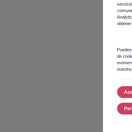
servici
comunic
Analyti
obtener
Puedes 
de cook
momento
nuestr
Ace
Per