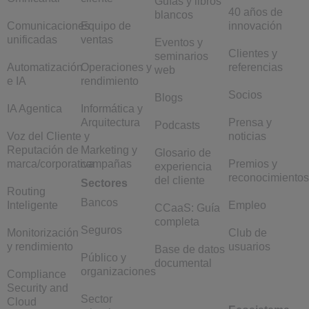
Guías y libros
40 años de
blancos
Comunicaciones
Equipo de
innovación
unificadas
ventas
Eventos y
Clientes y
seminarios
Automatización
Operaciones y
referencias
web
e IA
rendimiento
Socios
Blogs
IA Agentica
Informática y
Arquitectura
Prensa y
Podcasts
Voz del Cliente y
noticias
Reputación de
Marketing y
Glosario de
marca/corporativa
campañas
Premios y
experiencia
reconocimientos
del cliente
Sectores
Routing
Bancos
Inteligente
Empleo
CCaaS: Guía
completa
Seguros
Monitorización
Club de
y rendimiento
usuarios
Base de datos
Público y
documental
organizaciones
Compliance
Security and
Sector
Cloud