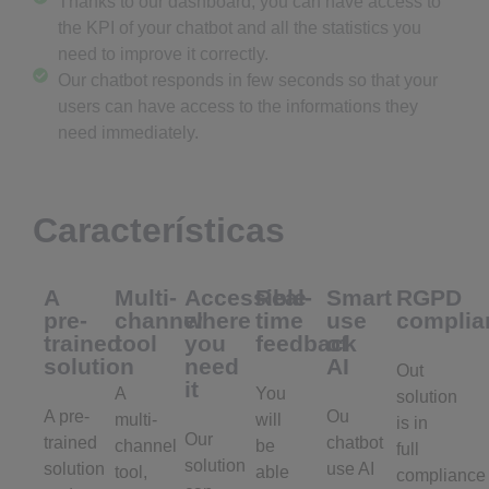
Thanks to our dashboard, you can have access to
the KPI of your chatbot and all the statistics you
need to improve it correctly.
Our chatbot responds in few seconds so that your
users can have access to the informations they
need immediately.
Características
A
Multi-
Accessible
Real-
Smart
RGPD
pre-
channel
where
time
use
complia
trained
tool
you
feedback
of
solution
need
AI
Out
it
A
You
solution
A pre-
Ou
multi-
will
is in
Our
trained
chatbot
channel
be
full
solution
solution
use AI
tool,
able
compliance