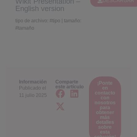
Wikit Presentation –
DESCARGAR
English version
tipo de archivo: #tipo | tamaño:
#tamaño
Información
Comparte
¡Ponte
este artículo
Publicado el
en
contacto
11 julio 2025
con
nosotros
para
obtener
más
detalles
sobre
esta
solución!