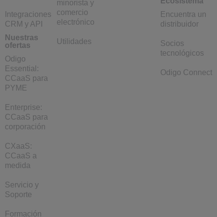
Ecosistema
minorista y
comercio
Integraciones
Encuentra un
electrónico
CRM y API
distribuidor
Nuestras
Utilidades
Socios
ofertas
tecnológicos
Odigo
Essential:
Odigo Connect
CCaaS para
PYME
Enterprise:
CCaaS para
corporación
CXaaS:
CCaaS a
medida
Servicio y
Soporte
Formación