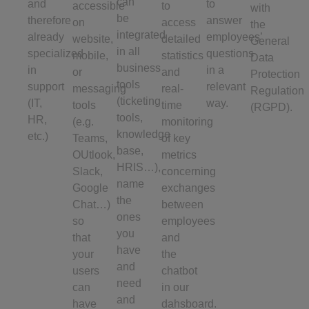
can
and
to
accessible
to
with
be
therefore
answer
on
access
the
integrated
already
employees’
website,
detailed
General
in all
specialized
questions
mobile,
statistics
Data
business
in
in a
or
and
Protection
tools
support
relevant
messaging
real-
Regulation
(ticketing
(IT,
way.
tools
time
(RGPD).
tools,
HR,
(e.g.
monitoring
knowledge
etc.)
Teams,
of key
base,
OUtlook,
metrics
HRIS…),
Slack,
concerning
name
Google
exchanges
the
Chat…)
between
ones
so
employees
you
that
and
have
your
the
and
users
chatbot
need
can
in our
and
have
dahsboard.