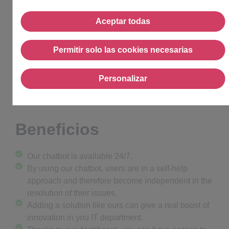
Aceptar todas
Aceptar todas
Permitir solo las cookies necesarias
The Wikit chatbot digitalizes the support of private
Permitir solo las cookies n
companies and public organizations by answering
users’ questions !
Personalizar
Personalizar
Beneficios
Our chatbot is available 24/7.
By using our chatbot, users are in a self-help
approach and therefore become independent in the
resolution of their issues.
Adding a solution like ours can give a real boost of
innovation in you IT department.