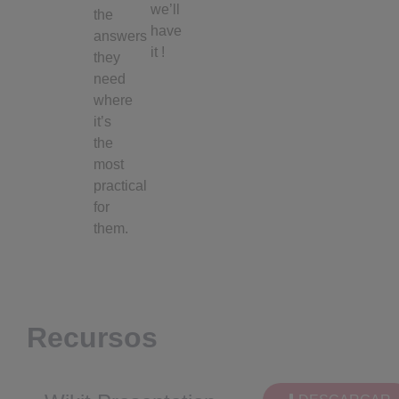
we’ll
the
have
answers
it !
they
need
where
it’s
the
most
practical
for
them.
Recursos