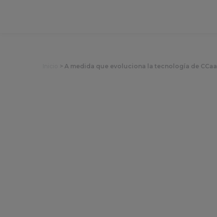
Inicio
>
A medida que evoluciona la tecnología de CCaaS
A medida que e
las competen
center