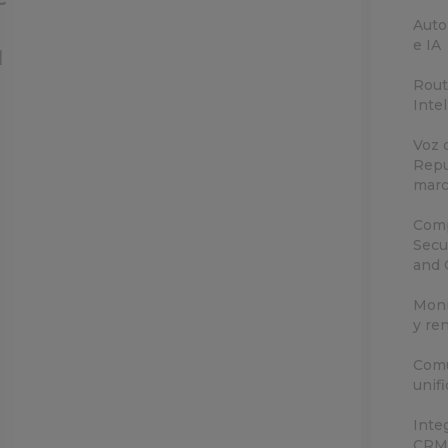
Auto
e IA
l
Rout
Inte
Voz 
Repu
marc
Comp
Secu
and 
Moni
y re
Comu
unif
Inte
CRM 