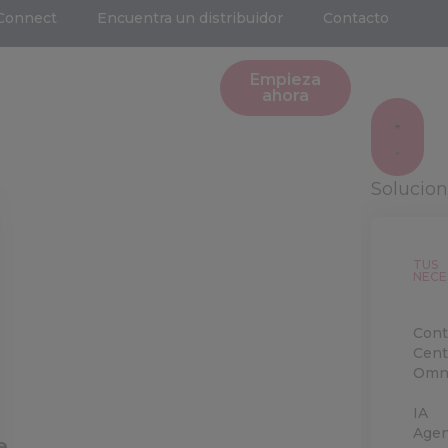
Connect
Encuentra un distribuidor
Contacto
Empieza
ahora
Solucio
TUS
NECE
Cont
Cent
Omni
IA
Agen
e