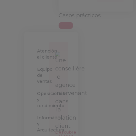
Casos prácticos
Atención
al cliente
Equipo
de
ventas
Operaciones
y
rendimiento
Informática
y
Arquitectura
Descubre
el caso