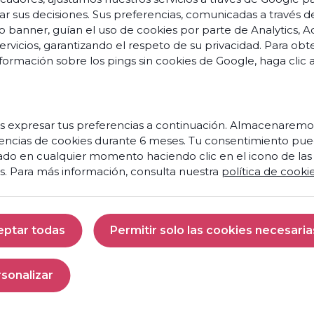
tus
Podcasts
ar sus decisiones. Sus preferencias, comunicadas a través d
equipos?
o banner, guían el uso de cookies por parte de Analytics, A
Saber
más
servicios, garantizando el respeto de su privacidad. Para ob
formación sobre los pings sin cookies de Google,
haga clic 
Sobre n
 expresar tus preferencias a continuación. Almacenaremo
encias de cookies durante 6 meses. Tu consentimiento pue
ado en cualquier momento haciendo clic en el icono de las
s. Para más información, consulta nuestra
política de cooki
e
n
eptar todas
Permitir solo las cookies necesaria
isto
Aceptar todas
Permitir solo las 
ara
s
nvertir
sonalizar
u
Personalizar
entro
e