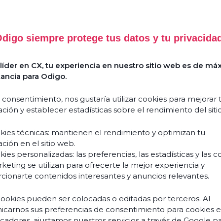
Utilidades
digo siempre protege tus datos y tu privacida
Recurso
íder en CX, tu experiencia en nuestro sitio web es de má
ancia para Odigo.
Casos
¿Cómo
de
 consentimiento, nos gustaría utilizar cookies para mejorar 
reinventa
éxito
ción y establecer estadísticas sobre el rendimiento del siti
la
Guías y
IA
kies técnicas: mantienen el rendimiento y optimizan tu
libros
Agenética
ción en el sitio web.
blancos
la
ies personalizadas: las preferencias, las estadísticas y las c
experiencia
keting se utilizan para ofrecerte la mejor experiencia y
Eventos y
del
cionarte contenidos interesantes y anuncios relevantes.
seminarios
web
cliente
y
cookies pueden ser colocadas o editadas por terceros. Al
Blogs
carnos sus preferencias de consentimiento para cookies 
transforma
ficadores, ajustamos nuestros servicios a través de Google p