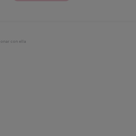
onar con ella
logía de CCaaS,
s del contact
on ella