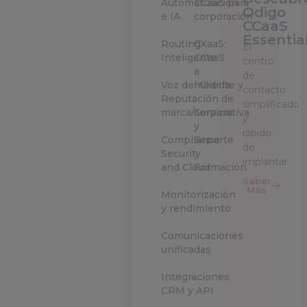
Automatización
CCaaS para
Odigo
e IA
corporación
CCaaS
Essentia
Routing
CXaaS:
El
Inteligente
CCaaS
centro
a
de
Voz del Cliente y
medida
contacto
Reputación de
simplificado
marca/corporativa
Servicio
y
y
rápido
Compliance
Soporte
de
Security
implantar
and Cloud
Formación
Saber
Más
Monitorización
y rendimiento
Comunicaciones
unificadas
Integraciones
CRM y API