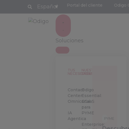
Portal del cliente
Odigo 
Español
Soluciones
TUS
NUESTRAS
NECESIDADES
OFERTAS
Contact
Odigo
Center
Essential:
Omnicanal
CCaaS
para
IA
PYME
Agentica
PYME
Enterprise:
Descubr