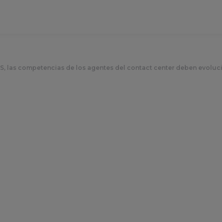
, las competencias de los agentes del contact center deben evoluci
voluciona la tecno
cias de los agente
 deben evolucionar c
29 noviembre 2021