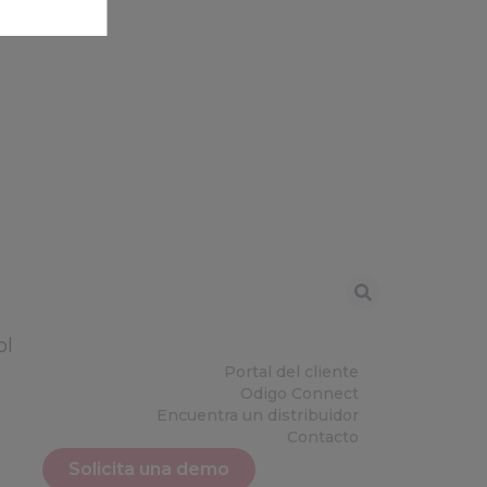
ol
Portal del cliente
Odigo Connect
Encuentra un distribuidor
Contacto
Solicita una demo