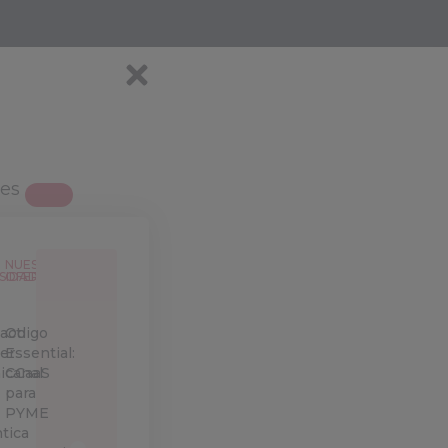
nes
NUESTRAS
SIDADES
OFERTAS
act
Odigo
er
Essential:
canal
CCaaS
para
PYME
tica