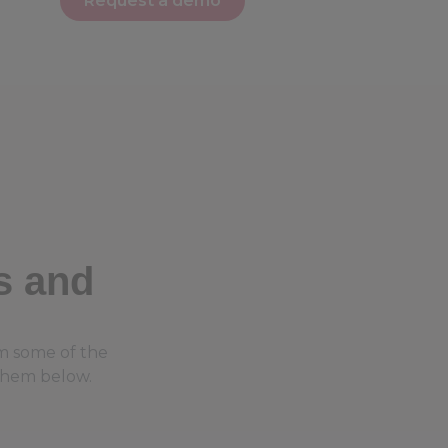
Request a demo
s and
m some of the
 them below.