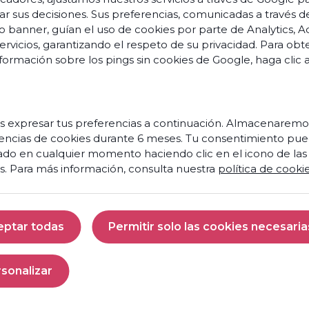
Discover
ar sus decisiones. Sus preferencias, comunicadas a través d
o banner, guían el uso de cookies por parte de Analytics, A
servicios, garantizando el respeto de su privacidad. Para ob
Abou
formación sobre los pings sin cookies de Google,
haga clic 
 expresar tus preferencias a continuación. Almacenaremo
encias de cookies durante 6 meses. Tu consentimiento pue
ado en cualquier momento haciendo clic en el icono de las
ars
s. Para más información, consulta nuestra
política de cooki
ation
mers
eptar todas
Permitir solo las cookies necesaria
Ready
Aceptar todas
Permitir solo las 
ences
to
turn
sonalizar
ers
your
Personalizar
contact