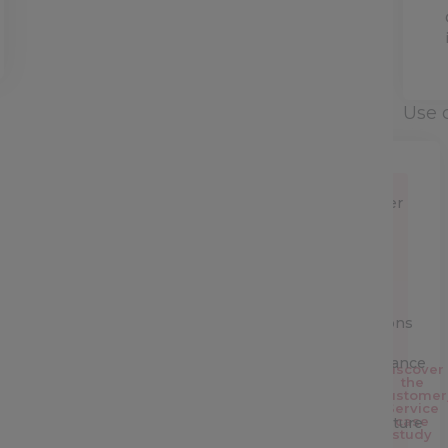
Use 
Customer
Service
Sales
team
Operations
&
performance
Discover
the
Customer
IT &
Service
case
Architecture
study