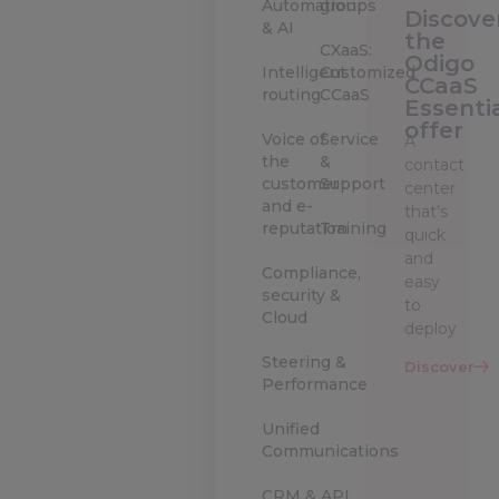
Automation
groups
Discove
& AI
the
CXaaS:
Odigo
Intelligent
Customized
CCaaS
routing
CCaaS
Essenti
offer
Voice of
Service
A
the
&
contact
customer
Support
center
and e-
that’s
reputation
Training
quick
and
Compliance,
easy
security &
to
Cloud
deploy
Steering &
Discover
Performance
Unified
Communications
CRM & API