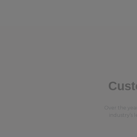
Cust
Over the yea
industry’s 