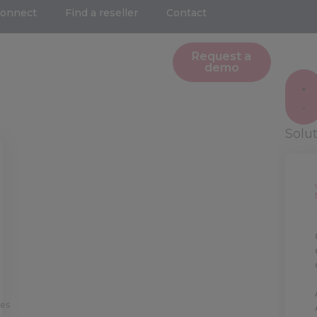
Connect
Find a reseller
Contact
Request a
demo
Solu
ses