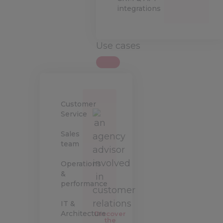
integrations
Use cases
Customer
Service
Sales
team
Operations
&
performance
IT &
Architecture
Discover
the