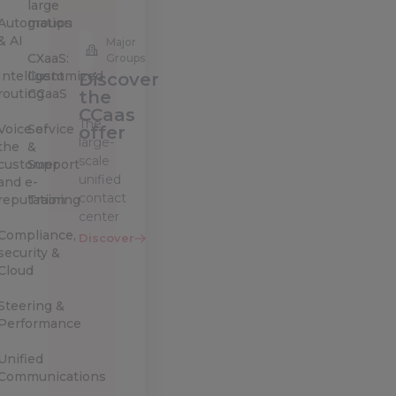
large
Automation
groups
& AI
Major
CXaaS:
Groups
Intelligent
Customized
Discover
routing
CCaaS
the
CCaas
The
Voice of
Service
offer
large-
the
&
scale
customer
Support
unified
and e-
contact
reputation
Training
center
Compliance,
Discover
security &
Cloud
Steering &
Performance
Unified
Communications