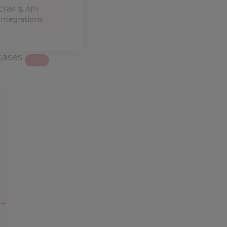
CRM & API
integrations
cases