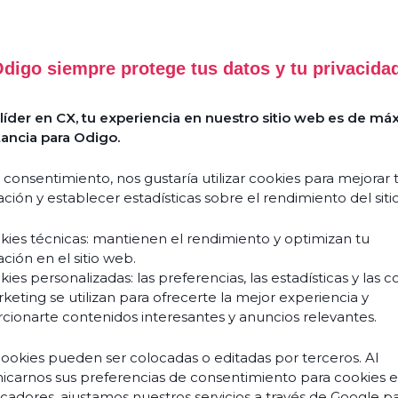
Reso
digo siempre protege tus datos y tu privacida
íder en CX, tu experiencia en nuestro sitio web es de má
ancia para Odigo.
Success
How
Stories
does
 consentimiento, nos gustaría utilizar cookies para mejorar 
Agentic
Guides
ción y establecer estadísticas sobre el rendimiento del siti
&
AI
white
reinvent
kies técnicas: mantienen el rendimiento y optimizan tu
papers
the
ción en el sitio web.
customer
ies personalizadas: las preferencias, las estadísticas y las c
Events &
experience
keting se utilizan para ofrecerte la mejor experiencia y
webinars
cionarte contenidos interesantes y anuncios relevantes.
and
Blogs
transform
cookies pueden ser colocadas o editadas por terceros. Al
your
Podcasts
carnos sus preferencias de consentimiento para cookies 
teams?
ficadores, ajustamos nuestros servicios a través de Google p