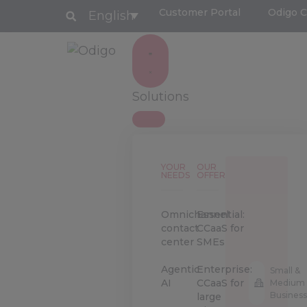
Customer Portal
Odigo 
English
Solutions
YOUR
OUR
NEEDS
OFFERS
Omnichannel
Essential:
contact
CCaaS for
center
SMEs
Agentic
Enterprise:
Small &
AI
CCaaS for
Medium
Busines
large