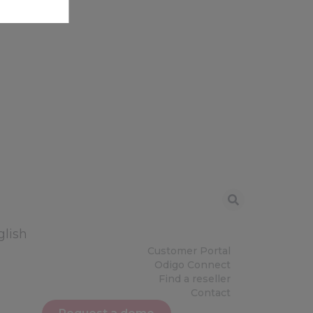
glish
Customer Portal
Odigo Connect
Find a reseller
Contact