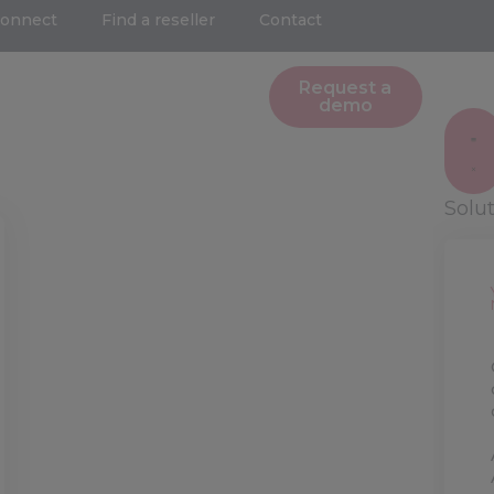
Connect
Find a reseller
Contact
Request a
demo
Solu