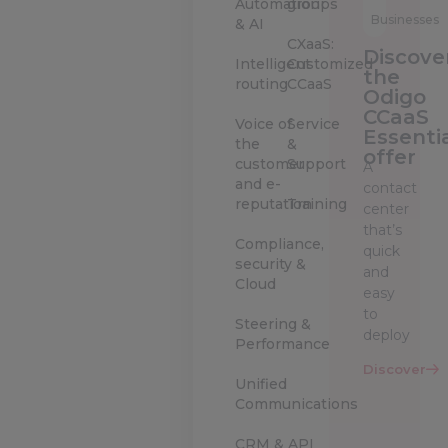
Automation
groups
Businesses
& AI
CXaaS:
Discove
Intelligent
Customized
the
routing
CCaaS
Odigo
CCaaS
Voice of
Service
Essenti
the
&
offer
customer
Support
A
and e-
contact
reputation
Training
center
that’s
Compliance,
quick
security &
and
Cloud
easy
to
Steering &
deploy
Performance
Discover
Unified
Communications
CRM & API