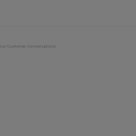
 Your Customer Conversations
ics: Unlock the Ful
 Customer Conversa
2 October 2025