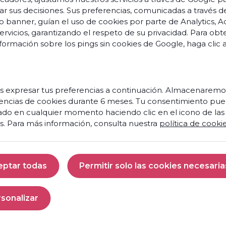
Discover
ar sus decisiones. Sus preferencias, comunicadas a través d
o banner, guían el uso de cookies por parte de Analytics, A
servicios, garantizando el respeto de su privacidad. Para ob
Abou
formación sobre los pings sin cookies de Google,
haga clic 
 expresar tus preferencias a continuación. Almacenaremo
encias de cookies durante 6 meses. Tu consentimiento pue
ado en cualquier momento haciendo clic en el icono de las
ars
s. Para más información, consulta nuestra
política de cooki
ation
mers
eptar todas
Permitir solo las cookies necesaria
Ready
Aceptar todas
Permitir solo las 
ences
to
turn
sonalizar
ers
your
Personalizar
contact
center