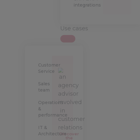
integrations
Use cases
Customer
Service
Sales
team
Operations
&
performance
IT &
Architecture
Discover
the