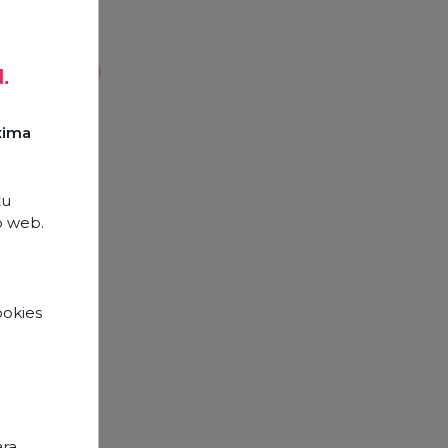
urces
d.
xima
tu
o web.
ookies
e
ara