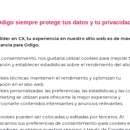
Reso
digo siempre protege tus datos y tu privacida
íder en CX, tu experiencia en nuestro sitio web es de má
ancia para Odigo.
Success
How
Stories
does
 consentimiento, nos gustaría utilizar cookies para mejorar 
Agentic
Guides
ción y establecer estadísticas sobre el rendimiento del siti
&
AI
white
reinvent
kies técnicas: mantienen el rendimiento y optimizan tu
papers
the
ción en el sitio web.
customer
ies personalizadas: las preferencias, las estadísticas y las c
Events &
experience
keting se utilizan para ofrecerte la mejor experiencia y
webinars
cionarte contenidos interesantes y anuncios relevantes.
and
Blogs
transform
cookies pueden ser colocadas o editadas por terceros. Al
your
Podcasts
carnos sus preferencias de consentimiento para cookies 
teams?
ficadores, ajustamos nuestros servicios a través de Google p