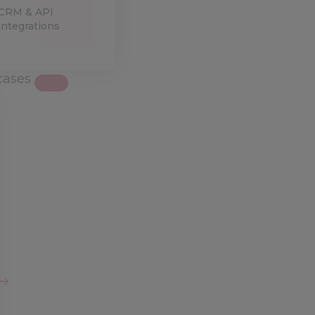
CRM & API
integrations
cases