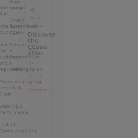
large
Automation
groups
& AI
Major
CXaaS:
Intelligent
Customized
Groups
routing
CCaaS
Discover
the
Voice of
Service
CCaas
The
the
&
offer
large-
customer
Support
scale
and e-
reputation
Training
unified
contact
Compliance,
center
security &
Discover
Cloud
Steering &
Performance
Unified
Communications