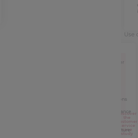
Use 
Customer
Service
Sales
team
Operations
&
performance
Discover
the
Customer
IT &
Service
case
Architecture
study