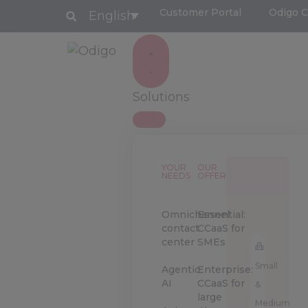
Customer Portal
Odigo 
English
Solutions
YOUR
OUR
NEEDS
OFFERS
Omnichannel
Essential:
contact
CCaaS for
center
SMEs
Small
Agentic
Enterprise:
AI
CCaaS for
&
large
Medium