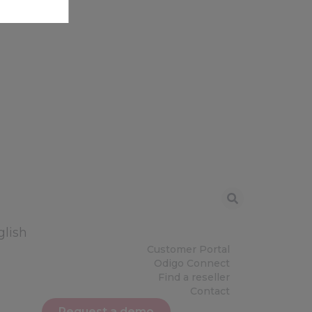
glish
Customer Portal
Odigo Connect
Find a reseller
Contact
Request a demo