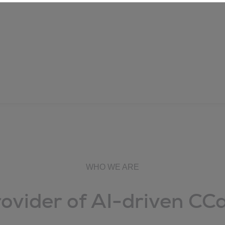
WHO WE ARE
ovider of AI-driven CCa