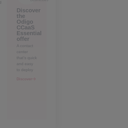
d
Discover
the
Odigo
CCaaS
Essential
offer
A contact
center
that’s quick
and easy
to deploy
Discover