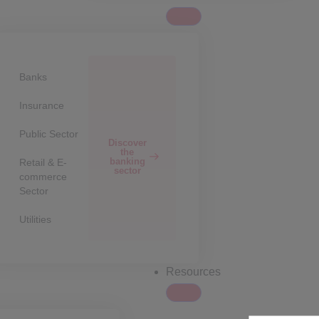
Banks
Insurance
Public Sector
Discover
the
banking
Retail & E-
sector
commerce
Sector
Utilities
Resources