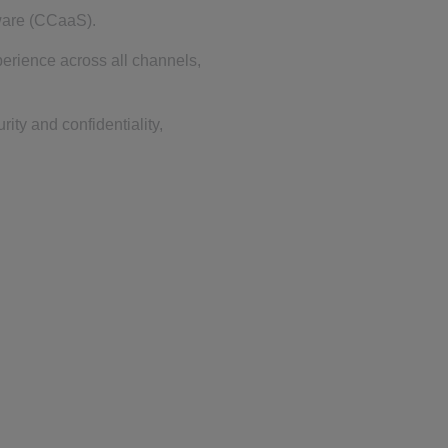
tware (CCaaS).
erience across all channels,
ty and confidentiality,