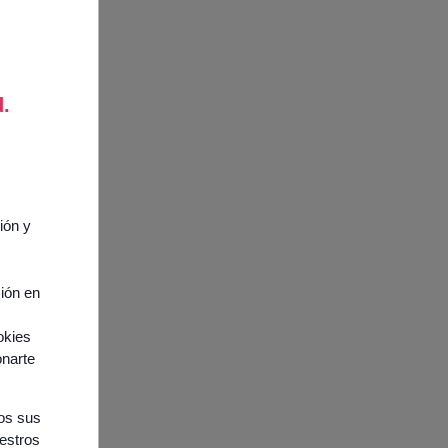
d.
ión y
ción en
okies
onarte
nos sus
uestros