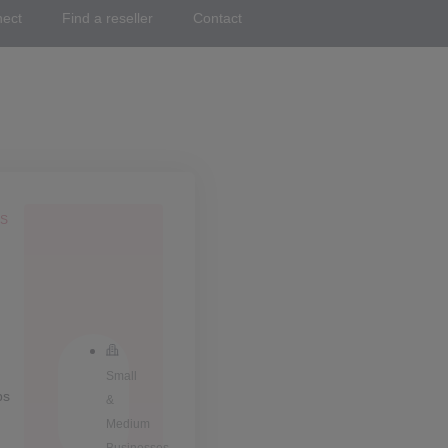
nect
Find a reseller
Contact
RS
Small
ps
&
Medium
Businesses