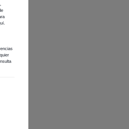
,
de
ara
quí
.
rencias
quier
nsulta
ies necesarias