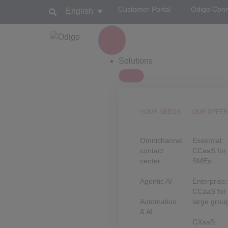
Customer Portal
Odigo Con
English
Solutions
YOUR NEEDS
OUR OFFE
Omnichannel
Essential:
contact
CCaaS for
center
SMEs
Agentic AI
Enterprise:
CCaaS for
Automation
large grou
& AI
CXaaS: