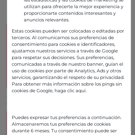
utilizan para ofrecerte la mejor experiencia y
proporcionarte contenidos interesantes y
anuncios relevantes.
ANALYST REPORTS
Estas cookies pueden ser colocadas o editadas por
Gartner®
terceros. Al comunicarnos sus preferencias de
Peer
consentimiento para cookies e identificadores,
Insights™
ajustamos nuestros servicios a través de Google
Voice of
para respetar sus decisiones. Sus preferencias,
comunicadas a través de nuestro banner, guían el
Customer for
uso de cookies por parte de Analytics, Ads y otros
CCaaS 2026
servicios, garantizando el respeto de su privacidad.
Para obtener más información sobre los pings sin
Find out why Odigo
cookies de Google,
haga clic aquí
.
features in the Gartner®
Peer Insights™ Voice of
the Customer 2026
report dedicated to
Puedes expresar tus preferencias a continuación.
Almacenaremos tus preferencias de cookies
CCaaS. When choosing a
durante 6 meses. Tu consentimiento puede ser
CCaaS provider, there’s