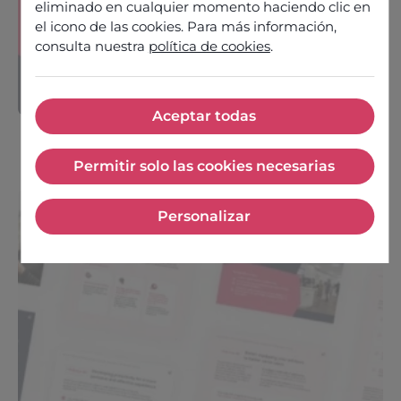
eliminado en cualquier momento haciendo clic en
one perspective that
el icono de las cookies. Para más información,
matters most — your
consulta nuestra
política de cookies
.
peers. The 2026 Voice of
the Customer for...
Aceptar todas
12 May 2026
Aceptar todas
Permitir solo las cookies necesarias
Permitir solo las cookies nec
Personalizar
Personalizar