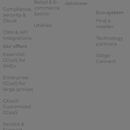
Retail & E-
database
commerce
Compliance,
Eco-system
Sector
security &
Cloud
Find a
Utilities
reseller
CRM & API
integrations
Technology
partners
Our offers
Essential:
Odigo
CCaaS for
Connect
SMEs
Enterprise:
CCaaS for
large groups
CXaaS:
Customized
CCaaS
Service &
Support