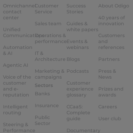
Omnichannel
Customer
Success
About Odigo
contact
Service
Stories
center
40 years of
Sales team
Guides &
innovation
Unified
white papers
Communications
Operations &
Customers
performance
Events &
and
Automation
webinars
references
& AI
IT &
Architecture
Blogs
Partners
Agentic AI
Marketing &
Podcasts
Press &
Voice of the
campaigns
News
customer
Customer
Sectors
and e-
experience
Prizes and
Banks
reputation
glossary
awards
Insurance
Intelligent
CCaaS:
Careers
routing
Complete
Public
guide
User club
Sector
Steering &
Performance
Documentary