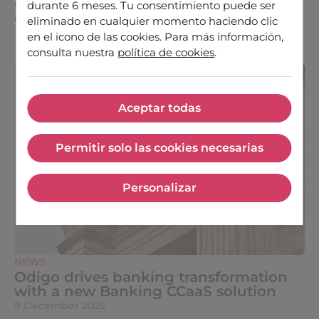
expertise with a new offering
durante 6 meses. Tu consentimiento puede ser
dedicated to the insurance sector
eliminado en cualquier momento haciendo clic
11 December 2025
en el icono de las cookies. Para más información,
consulta nuestra
política de cookies
.
Aceptar todas
Aceptar todas
Permitir solo las cookies necesarias
Permitir solo las cookies nece
Personalizar
Personalizar
NEWS
Odigo drives banking transformation
with a new Banking CCaaS solution
9 December 2025