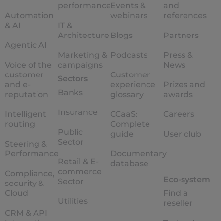
performance
Events &
and
Automation
webinars
references
& AI
IT &
Architecture
Blogs
Partners
Agentic AI
Marketing &
Podcasts
Press &
Voice of the
campaigns
News
customer
Customer
Sectors
and e-
experience
Prizes and
Banks
reputation
glossary
awards
Insurance
Intelligent
CCaaS:
Careers
routing
Complete
Public
guide
User club
Sector
Steering &
Performance
Documentary
Retail & E-
database
commerce
Compliance,
Eco-system
Sector
security &
Cloud
Find a
Utilities
reseller
CRM & API