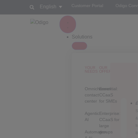
Customer Portal
Odigo Con
English
Solutions
YOUR
OUR
NEEDS
OFFERS
Omnichannel
Essential:
contact
CCaaS
center
for SMEs
S
Agentic
Enterprise:
AI
CCaaS for
large
M
Automation
groups
B