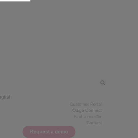
glish
Customer Portal
Odigo Connect
Find a reseller
Contact
Request a demo