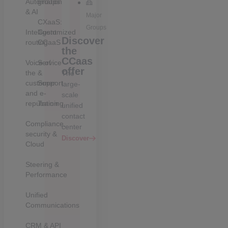
Automation
groups
& AI
Major
CXaaS:
Groups
Intelligent
Customized
Discover
routing
CCaaS
the
CCaas
Voice of
Service
offer
the
&
The
customer
Support
large-
and e-
scale
reputation
Training
unified
contact
Compliance,
center
security &
Discover
Cloud
Steering &
Performance
Unified
Communications
CRM & API