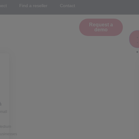
nect
Find a reseller
Contact
Request a
demo
mall
&
edium
usinesses