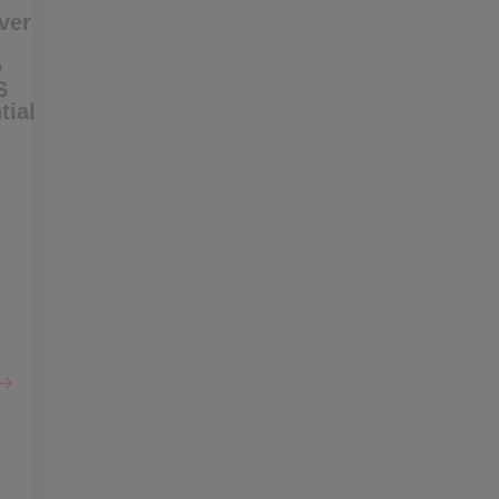
ver
o
S
tial