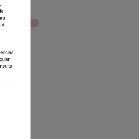
,
de
ara
About us
quí
.
rencias
quier
nsulta
ies necesarias