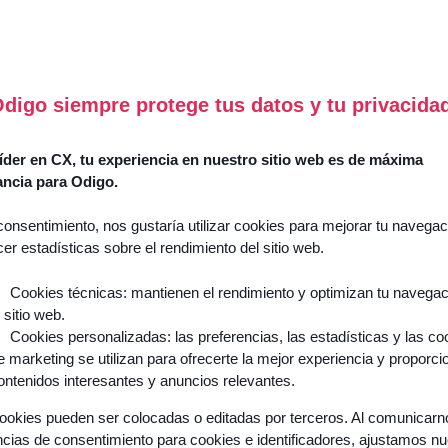
digo siempre protege tus datos y tu privacida
Success
Stories
How
der en CX, tu experiencia en nuestro sitio web es de máxima
does
ancia para Odigo.
Guides
Agentic
&
AI
consentimiento, nos gustaría utilizar cookies para mejorar tu navegac
white
cer estadísticas sobre el rendimiento del sitio web.
reinvent
papers
the
Cookies técnicas: mantienen el rendimiento y optimizan tu navega
Events &
customer
webinars
l sitio web.
experience
Cookies personalizadas: las preferencias, las estadísticas y las co
and
Blogs
e marketing se utilizan para ofrecerte la mejor experiencia y proporci
transform
ontenidos interesantes y anuncios relevantes.
Podcasts
your
ookies pueden ser colocadas o editadas por terceros. Al comunicar
teams?
ncias de consentimiento para cookies e identificadores, ajustamos n
Discover