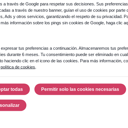
os a través de Google para respetar sus decisiones. Sus preferencias
adas a través de nuestro banner, guían el uso de cookies por parte 
cs, Ads y otros servicios, garantizando el respeto de su privacidad. P
 más información sobre los pings sin cookies de Google,
haga clic a
About
expresar tus preferencias a continuación. Almacenaremos tus prefe
Odigo
ies durante 6 meses. Tu consentimiento puede ser eliminado en cual
 haciendo clic en el icono de las cookies. Para más información, co
40 years
a
política de cookies
.
of
innovation
Customers
ptar todas
Permitir solo las cookies necesarias
and
Aceptar todas
Permitir solo las cook
Ready
references
to
turn
sonalizar
Partners
Personalizar
your
contact
Press
center
&