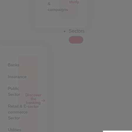
study
&
campaigns
Sectors
Banks
Insurance
Public
Sector
Discover
the
banking
Retail & E-
sector
commerce
Sector
Utilities