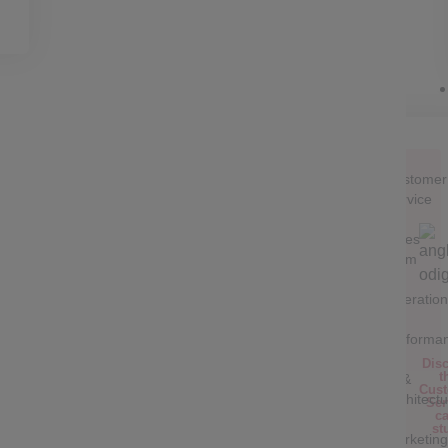
Customer
Service
Sales
team
Operation
&
performa
Dis
t
IT &
Cus
Architect
Ser
c
st
Marketing