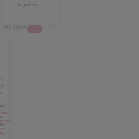
integrations
Use cases
s
nce
cover
he
tomer
ure
vice
ase
udy