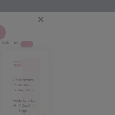
Solutions
YOUR
OUR
NEEDS
OFFERS
Omnichannel
Essential:
contact
CCaaS
center
for SMEs
Agentic
Enterprise:
AI
CCaaS for
large