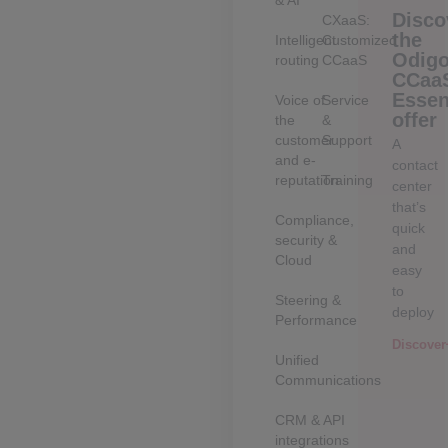
& AI
Disco
CXaaS:
the
Intelligent
Customized
Odig
routing
CCaaS
CCaa
Essen
Voice of
Service
offer
the
&
customer
Support
A
and e-
contact
reputation
Training
center
that’s
Compliance,
quick
security &
and
Cloud
easy
to
Steering &
deploy
Performance
Discover
Unified
Communications
CRM & API
integrations