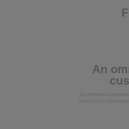
F
An omn
cus
Our software centralize
point on your informatio