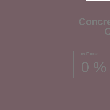
Concre
O
on IT costs
0
%