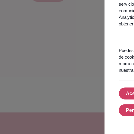
servici
comunic
Analyti
obtener
Puedes 
de cook
momento
nuestr
Ace
Per