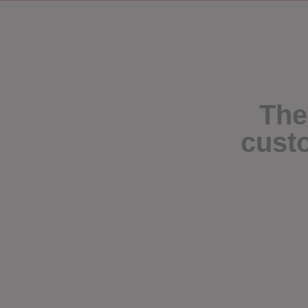
The
cust