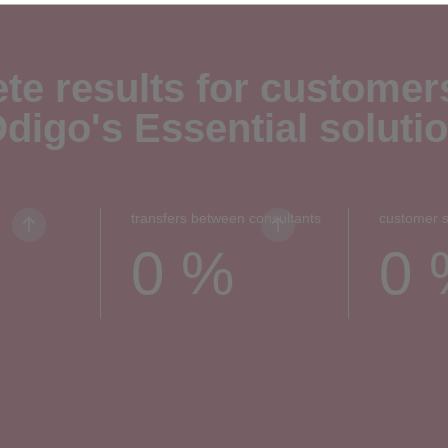
te results for customer
digo's Essential soluti
transfers between consultants
customer s
0
%
0