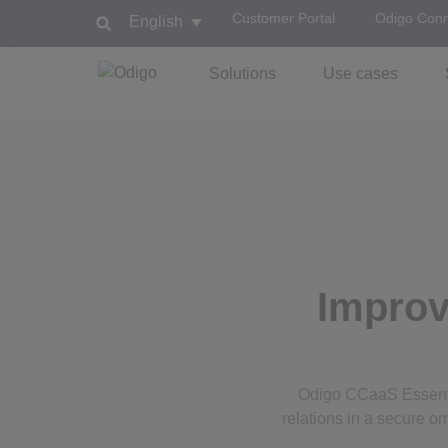
Customer Portal
Odigo Con
English
Solutions
Use cases
Improv
Odigo CCaaS Essentia
relations in a secure o