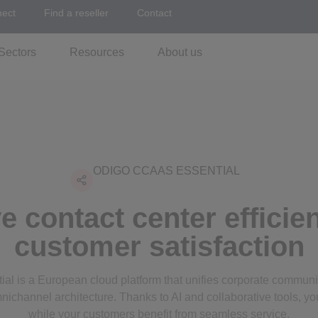
nect
Find a reseller
Contact
Sectors
Resources
About us
ODIGO CCAAS ESSENTIAL
e contact center efficie
customer satisfaction
l is a European cloud platform that unifies corporate commun
mnichannel architecture. Thanks to AI and collaborative tools, yo
while your customers benefit from seamless service.