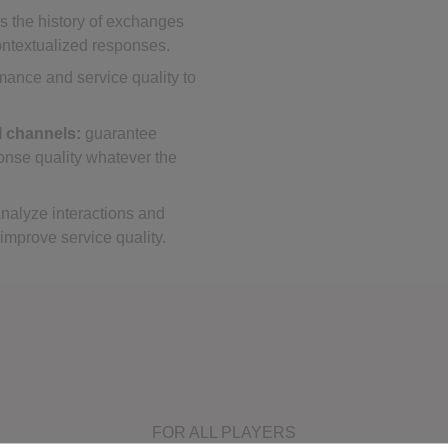
 the history of exchanges
contextualized responses.
rmance and service quality to
l channels:
guarantee
onse quality whatever the
nalyze interactions and
 improve service quality.
FOR ALL PLAYERS