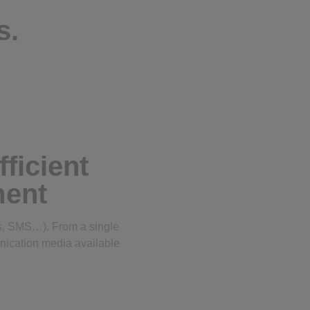
s.
ficient
ment
ks, SMS…). From a single
unication media available