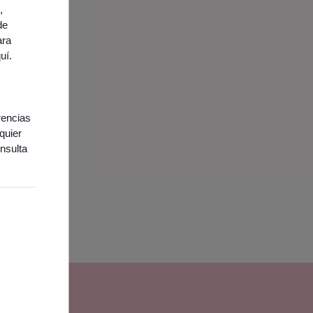
,
de
ara
quí
.
rencias
quier
nsulta
ies necesarias