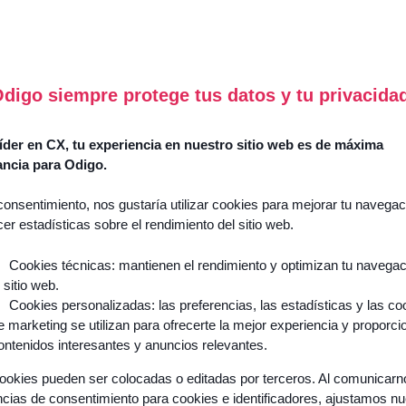
lify the customer and 
experience
digo siempre protege tus datos y tu privacida
go CCaaS Essential, everyone in your contact center gains in e
der en CX, tu experiencia en nuestro sitio web es de máxima
ancia para Odigo.
consentimiento, nos gustaría utilizar cookies para mejorar tu navegac
cer estadísticas sobre el rendimiento del sitio web.
lysis thanks to AI
Cookies técnicas: mantienen el rendimiento y optimizan tu navega
l sitio web.
Cookies personalizadas: las preferencias, las estadísticas y las co
e marketing se utilizan para ofrecerte la mejor experiencia y proporci
ontenidos interesantes y anuncios relevantes.
 peak number of
ookies pueden ser colocadas o editadas por terceros. Al comunicar
ncias de consentimiento para cookies e identificadores, ajustamos n