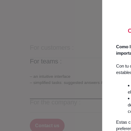
Simp
O
With Odi
For customers :
Como lí
import
For teams :
Con tu 
estable
– an intuitive interface
– simplified tasks: suggested answers & interaction ana
e
For the company :
d
c
– controlled IT and operational costs
(billing based on
simultaneous connections)
Estas c
– enhanced customer and employee satisfaction
Contact us
prefere
– enhanced brand image.