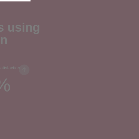
s using
on
atisfaction
%