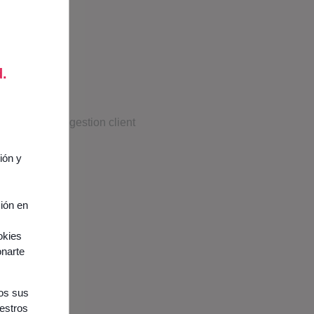
agent
d.
fficiency
ión y
ción en
okies
onarte
nos sus
uestros