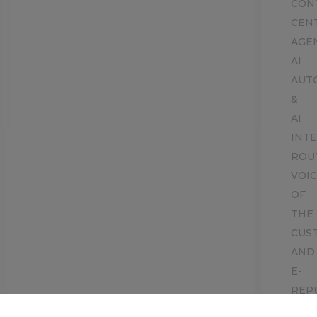
CON
CEN
AGE
AI
AUT
&
AI
INT
ROU
VOI
OF
THE
CUS
AND
E-
REP
COM