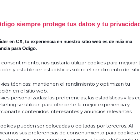
SEC
&
CLO
digo siempre protege tus datos y tu privacida
STE
&
der en CX, tu experiencia en nuestro sitio web es de máxima
PER
ancia para Odigo.
UNIF
 consentimiento, nos gustaría utilizar cookies para mejorar 
COM
ción y establecer estadísticas sobre el rendimiento del siti
CRM
&
kies técnicas: mantienen el rendimiento y optimizan tu
API
ción en el sitio web.
ies personalizadas: las preferencias, las estadísticas y las c
INT
keting se utilizan para ofrecerte la mejor experiencia y
cionarte contenidos interesantes y anuncios relevantes.
Use cas
cookies pueden ser colocadas o editadas por terceros. Al
carnos sus preferencias de consentimiento para cookies 
ficadores, ajustamos nuestros servicios a través de Google p