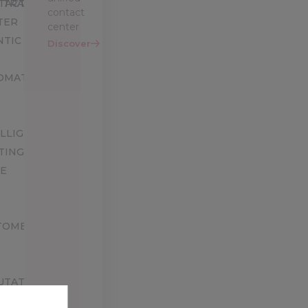
TACT
TRAINING
contact
TER
center
NTIC
Discover
OMATION
ELLIGENT
TING
CE
TOMER
UTATION
PLIANCE,