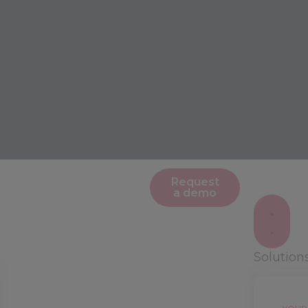
Request
a demo
Solution