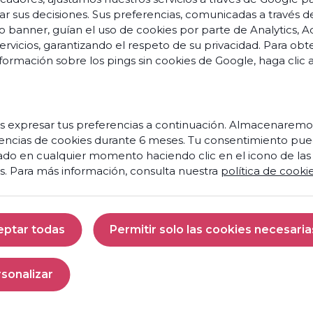
Customer
ar sus decisiones. Sus preferencias, comunicadas a través d
o banner, guían el uso de cookies por parte de Analytics, A
Service
servicios, garantizando el respeto de su privacidad. Para ob
Sales
formación sobre los pings sin cookies de Google,
haga clic 
team
Operations
&
 expresar tus preferencias a continuación. Almacenaremo
performance
encias de cookies durante 6 meses. Tu consentimiento pue
IT
ado en cualquier momento haciendo clic en el icono de las
&
s. Para más información, consulta nuestra
política de cooki
Architecture
Marketing
&
eptar todas
Permitir solo las cookies necesaria
campaigns
Aceptar todas
Permitir solo las 
CUSTOMER
sonalizar
Discover
SERVICE
the
Personalizar
Customer
SALES
Service
case