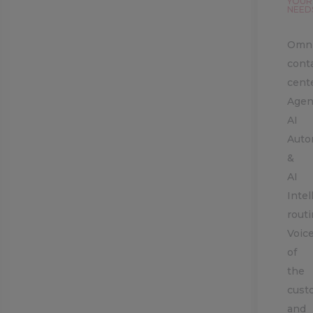
YOUR
NEED
Omni
cont
cent
Agen
AI
Auto
&
AI
Intel
rout
Voic
of
the
cust
and