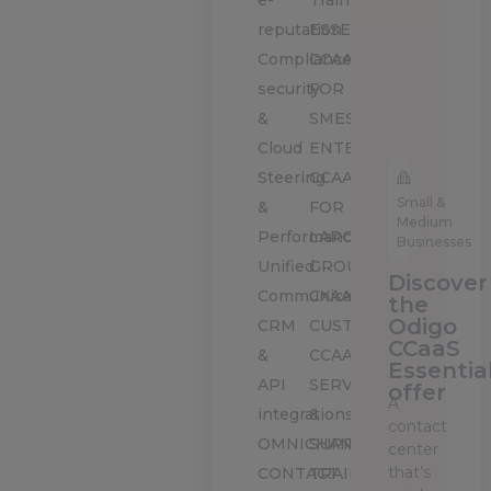
e-
Training
reputation
ESSENTIAL:
Compliance,
CCAAS
security
FOR
&
SMES
Cloud
ENTERPRISE:
Steering
CCAAS
Small &
&
FOR
Medium
Performance
LARGE
Businesses
Unified
GROUPS
Discover
Communications
CXAAS:
the
Odigo
CRM
CUSTOMIZED
CCaaS
&
CCAAS
Essentia
API
SERVICE
offer
A
integrations
&
contact
OMNICHANNEL
SUPPORT
center
that’s
CONTACT
TRAINING