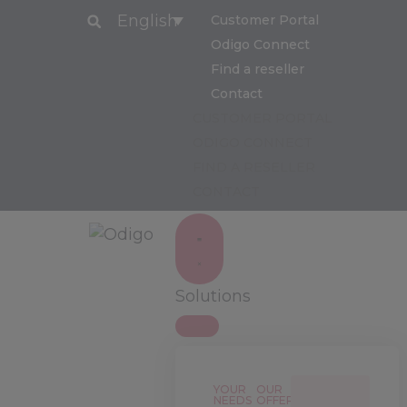
English
Customer Portal
Odigo Connect
Find a reseller
Contact
CUSTOMER PORTAL
ODIGO CONNECT
FIND A RESELLER
CONTACT
Solutions
YOUR
OUR
NEEDS
OFFERS