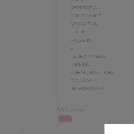
REPUTATION
COMPLIANCE,
SECURITY &
CLOUD
STEERING
&
PERFORMANCE
UNIFIED
COMMUNICATIONS
CRM & API
INTEGRATIONS
Use cases