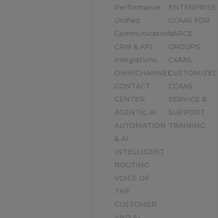
Performance
ENTERPRISE:
Unified
CCAAS FOR
Communications
LARGE
CRM & API
GROUPS
integrations
CXAAS:
OMNICHANNEL
CUSTOMIZE
CONTACT
CCAAS
CENTER
SERVICE &
AGENTIC AI
SUPPORT
AUTOMATION
TRAINING
& AI
INTELLIGENT
ROUTING
VOICE OF
THE
CUSTOMER
AND E-