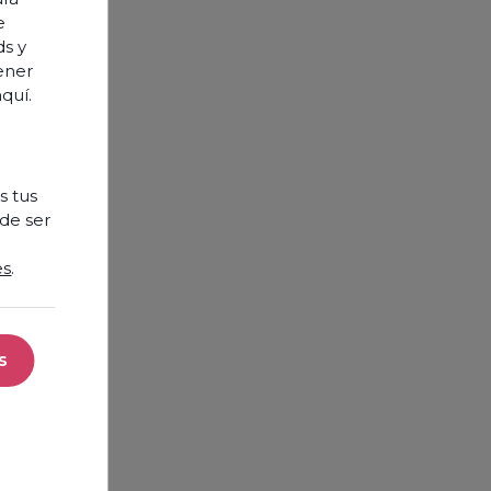
e
ds y
tener
aquí
.
s tus
de ser
es
.
s
cookies necesarias