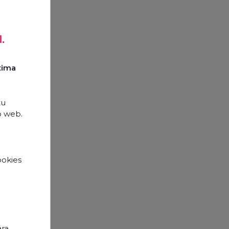
d.
xima
tu
o web.
ookies
e
ara