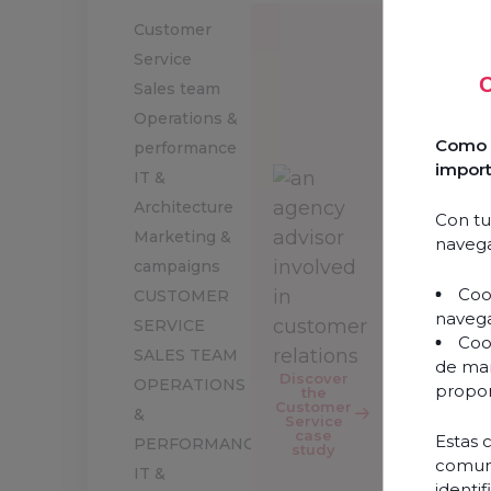
Customer
Service
O
Sales team
Operations &
Como l
performance
import
IT &
Architecture
Con tu
Marketing &
navega
campaigns
Coo
CUSTOMER
navega
SERVICE
Cook
SALES TEAM
de mar
Discover
OPERATIONS
propor
the
Customer
&
Service
case
Estas 
PERFORMANCE
study
comuni
IT &
identi