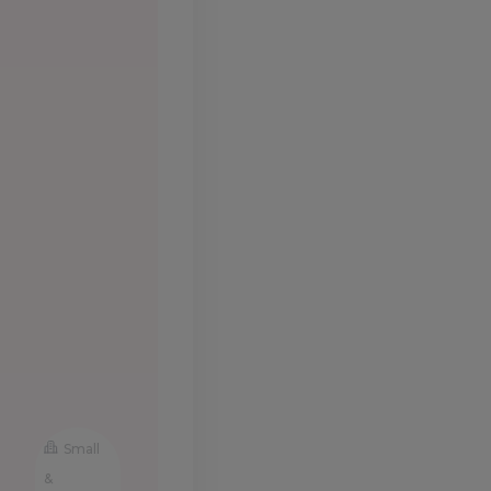
Small
&