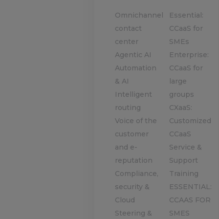
Omnichannel
Essential:
contact
CCaaS for
center
SMEs
Agentic AI
Enterprise:
Automation
CCaaS for
& AI
large
Intelligent
groups
routing
CXaaS:
Voice of the
Customized
customer
CCaaS
and e-
Service &
reputation
Support
Compliance,
Training
security &
ESSENTIAL:
Cloud
CCAAS FOR
Steering &
SMES