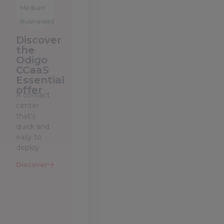
Medium
Businesses
Discover
the
Odigo
CCaaS
D
Essential
offer
A contact
center
that’s
quick and
easy to
deploy
Discover