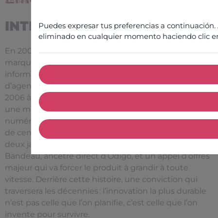
Ancien Directeur de BU, Prosodie (2006–2012)
INTRODUCTION
Puedes expresar tus preferencias a continuación
eliminado en cualquier momento haciendo clic en 
En 2001, Emeric rejoint Prosodie, société encore très
marquée par ses origines dans les serveurs vocaux
informatifs. Il devient rapidement responsable
d’agence, puis directeur de la BU contact center de
2006 à 2012, période charnière où Prosodie va opérer
une mutation fondamentale : passer des simples
numéros et serveurs vocaux à une véritable solution
de centre d’appel. Au cœur de cette transformation,
deux jalons décisifs : la naissance artisanale du CST
Bandeau, ancêtre direct d’Odigo, et un appel d’offres
majeur qui va forcer le produit à grandir à toute
vitesse. Derrière cette histoire, une conviction qui
traversera les décennies : l’innovation la plus durable
n’est pas celle que l’on planifie, c’est celle que l’on
invente pour survivre.