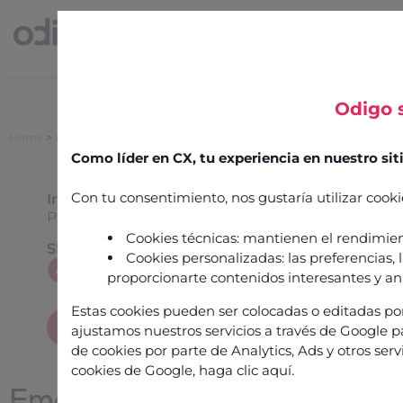
Odigo 
Home
>
Entretiens
>
Emeric Deffrenne
Como líder en CX, tu experiencia en nuestro s
Con tu consentimiento, nos gustaría utilizar cooki
Information
Published on
18 June 2026
Cookies técnicas: mantienen el rendimien
Share this article
Cookies personalizadas: las preferencias, 
proporcionarte contenidos interesantes y an
Estas cookies pueden ser colocadas o editadas por
Read the following interview
ajustamos nuestros servicios a través de Google p
de cookies por parte de Analytics, Ads y otros ser
cookies de Google,
haga clic aquí
.
Emeric Deffrenne