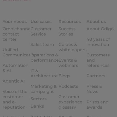
Your needs
Use cases
Resources
About us
Omnichannel
Customer
Success
About Odigo
contact
Service
Stories
center
40 years of
Sales team
Guides &
innovation
Unified
white papers
Communications
Operations &
Customers
performance
Events &
and
Automation
webinars
references
& AI
IT &
Architecture
Blogs
Partners
Agentic AI
Marketing &
Podcasts
Press &
Voice of the
campaigns
News
customer
Customer
Sectors
and e-
experience
Prizes and
Banks
reputation
glossary
awards
Insurance