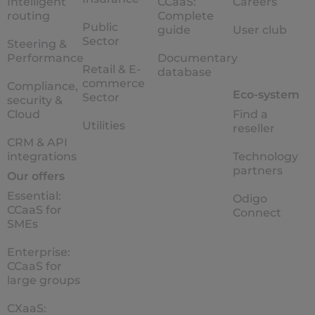
Intelligent
CCaaS:
Careers
routing
Complete
Public
guide
User club
Sector
Steering &
Performance
Documentary
Retail & E-
database
commerce
Compliance,
Eco-system
Sector
security &
Cloud
Find a
Utilities
reseller
CRM & API
integrations
Technology
partners
Our offers
Essential:
Odigo
CCaaS for
Connect
SMEs
Enterprise:
CCaaS for
large groups
CXaaS: