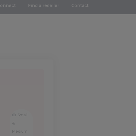
Connect
Find a reseller
Contact
Small
&
Medium