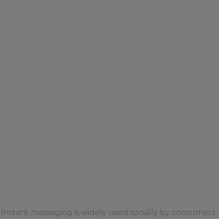
strategy
23 March 2023
Instant messaging is widely used socially by consumers. T