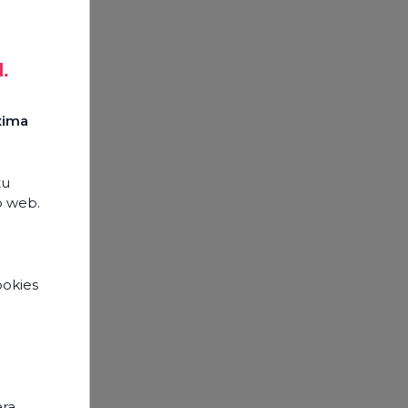
d.
xima
tu
o web.
ookies
e
ara