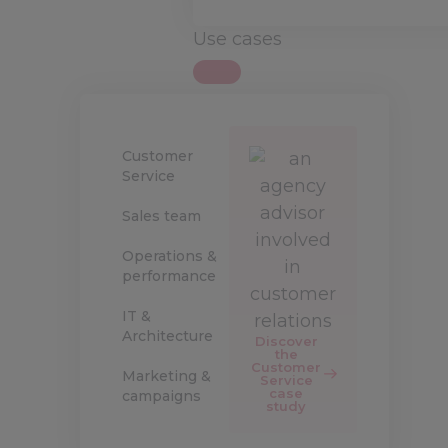
Use cases
Customer
Service
Sales team
Operations &
performance
IT &
Architecture
Discover
the
Customer
Marketing &
Service
case
campaigns
study