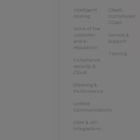
Intelligent
CXaaS:
routing
Customized
CCaaS
Voice of the
customer
Service &
and e-
Support
reputation
Training
Compliance,
security &
Cloud
Steering &
Performance
Unified
Communications
CRM & API
integrations