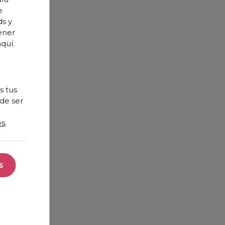
e
ds y
tener
aquí
.
s tus
de ser
es
.
s
cookies necesarias