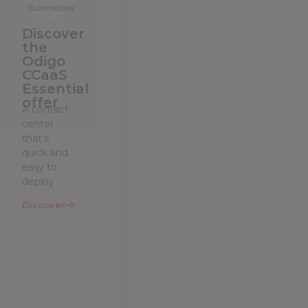
Businesses
Discover
the
Odigo
CCaaS
Essential
offer
A contact
center
that’s
quick and
easy to
deploy
Discover