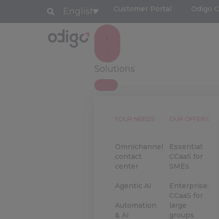
Customer Portal
Odigo 
English
Solutions
YOUR NEEDS
OUR OFFERS
Omnichannel
Essential:
contact
CCaaS for
center
SMEs
Agentic AI
Enterprise:
CCaaS for
Automation
large
& AI
groups