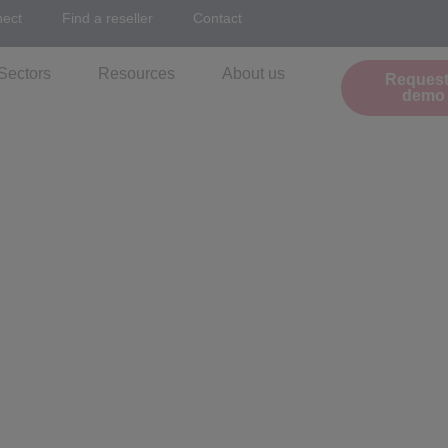
nect
Find a reseller
Contact
Sectors
Resources
About us
Request
demo