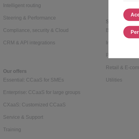
Intelligent routing
Ace
Steering & Performance
Sectors
Compliance, security & Cloud
Banks
Per
CRM & API integrations
Insurance
Public Sector
Retail & E-co
Our offers
Essential: CCaaS for SMEs
Utilities
Enterprise: CCaaS for large groups
CXaaS: Customized CCaaS
Service & Support
Training