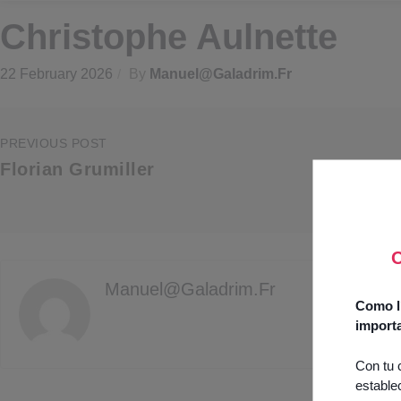
Christophe Aulnette
22 February 2026
By
Manuel@galadrim.fr
PREVIOUS POST
Florian Grumiller
O
Manuel@galadrim.fr
Como lí
import
Con tu 
estable