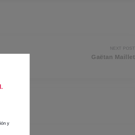
NEXT POST
Gaëtan Maillet
d.
ión y