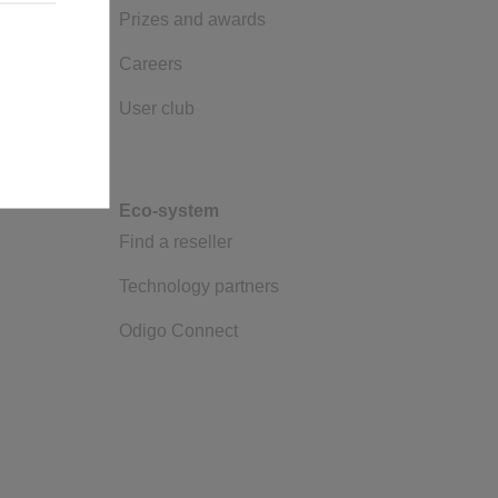
Prizes and awards
Careers
ies necesarias
User club
Eco-system
Find a reseller
Technology partners
Odigo Connect