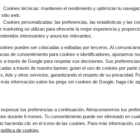
Cookies técnicas: mantienen el rendimiento y optimizan tu navega
l sitio web.
Cookies personalizadas: las preferencias, las estadísticas y las co
e marketing se utilizan para ofrecerte la mejor experiencia y proporci
ontenidos interesantes y anuncios relevantes.
ookies pueden ser colocadas o editadas por terceros. Al comunicar
ncias de consentimiento para cookies e identificadores, ajustamos n
os a través de Google para respetar sus decisiones. Sus preferencias
adas a través de nuestro banner, guían el uso de cookies por parte 
Resources
cs, Ads y otros servicios, garantizando el respeto de su privacidad. P
 más información sobre los pings sin cookies de Google,
haga clic a
ice
Success Stories
Guides & white papers
performance
Events & webinars
expresar tus preferencias a continuación. Almacenaremos tus prefe
ies durante 6 meses. Tu consentimiento puede ser eliminado en cual
re
Blogs
 haciendo clic en el icono de las cookies. Para más información, co
a
política de cookies
.
ampaigns
Podcasts