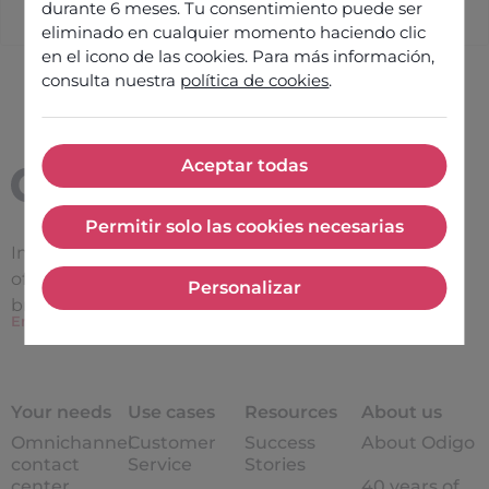
durante 6 meses. Tu consentimiento puede ser
eliminado en cualquier momento haciendo clic
en el icono de las cookies. Para más información,
consulta nuestra
política de cookies
.
Aceptar todas
Aceptar todas
Permitir solo las cookies necesarias
Permitir solo las cookies nece
Improve the
effectiveness
of interactions between a
Personalizar
Personalizar
brand and its customers
En Savoir Plus
Your needs
Use cases
Resources
About us
Omnichannel
Customer
Success
About Odigo
contact
Service
Stories
center
40 years of