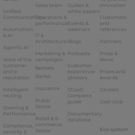
Sales team
Guides &
innovation
Unified
white papers
Communications
Operations &
Customers
performance
Events &
and
Automation
webinars
references
& AI
IT &
Architecture
Blogs
Partners
Agentic AI
Marketing &
Podcasts
Press &
Voice of the
campaigns
News
customer
Customer
Sectors
and e-
experience
Prizes and
Banks
reputation
glossary
awards
Insurance
Intelligent
CCaaS:
Careers
routing
Complete
Public
guide
User club
Sector
Steering &
Performance
Documentary
Retail & E-
database
commerce
Compliance,
Eco-system
Sector
security &