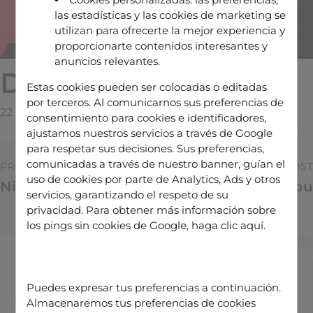
las estadísticas y las cookies de marketing se
utilizan para ofrecerte la mejor experiencia y
proporcionarte contenidos interesantes y
anuncios relevantes.
David Paulding
Estas cookies pueden ser colocadas o editadas
por terceros. Al comunicarnos sus preferencias de
22 February 2026
By
Manuel@galadrim.fr
consentimiento para cookies e identificadores,
ajustamos nuestros servicios a través de Google
para respetar sus decisiones. Sus preferencias,
comunicadas a través de nuestro banner, guían el
PREVIOUS POST
NEXT POST
uso de cookies por parte de Analytics, Ads y otros
Nina Lopez
Vincent Ortiou
servicios, garantizando el respeto de su
privacidad. Para obtener más información sobre
los pings sin cookies de Google,
haga clic aquí
.
Manuel@galadrim.fr
Puedes expresar tus preferencias a continuación.
Almacenaremos tus preferencias de cookies