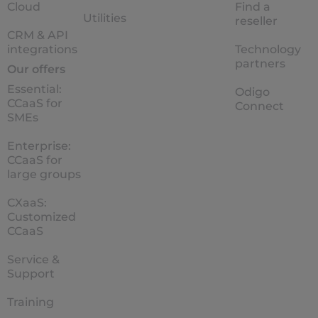
Cloud
Find a
Utilities
reseller
CRM & API
integrations
Technology
partners
Our offers
Essential:
Odigo
CCaaS for
Connect
SMEs
Enterprise:
CCaaS for
large groups
CXaaS:
Customized
CCaaS
Service &
Support
Training