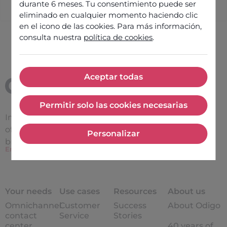
durante 6 meses. Tu consentimiento puede ser
eliminado en cualquier momento haciendo clic
en el icono de las cookies. Para más información,
consulta nuestra
política de cookies
.
Aceptar todas
Aceptar todas
Permitir solo las cookies necesarias
Permitir solo las cookies nece
Improve the
effectiveness
of interactions between a
Personalizar
Personalizar
brand and its customers
En Savoir Plus
Your needs
Use cases
Resources
About us
Omnichannel
Customer
Success
About Odigo
contact
Service
Stories
center
40 years of