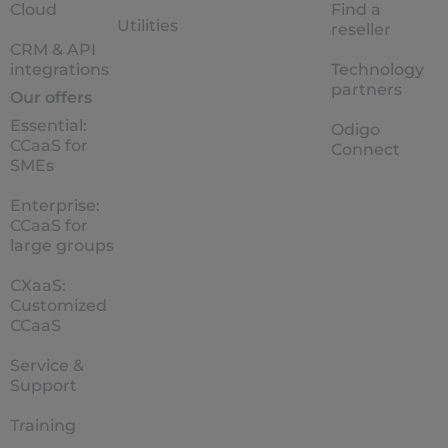
Cloud
Find a
Utilities
reseller
CRM & API
integrations
Technology
partners
Our offers
Essential:
Odigo
CCaaS for
Connect
SMEs
Enterprise:
CCaaS for
large groups
CXaaS:
Customized
CCaaS
Service &
Support
Training