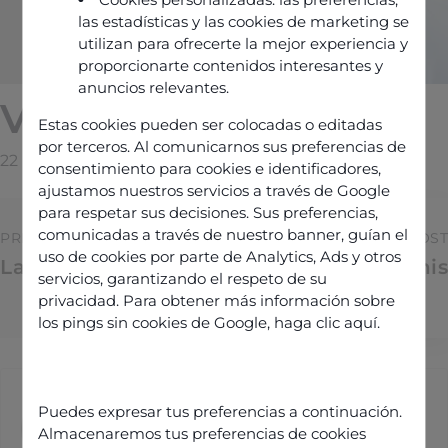
las estadísticas y las cookies de marketing se
utilizan para ofrecerte la mejor experiencia y
proporcionarte contenidos interesantes y
anuncios relevantes.
Victor Nguyen
Estas cookies pueden ser colocadas o editadas
por terceros. Al comunicarnos sus preferencias de
22 February 2026
By
Manuel@galadrim.fr
consentimiento para cookies e identificadores,
ajustamos nuestros servicios a través de Google
para respetar sus decisiones. Sus preferencias,
comunicadas a través de nuestro banner, guían el
PREVIOUS POST
NEXT POST
uso de cookies por parte de Analytics, Ads y otros
Laurent FAVRE
Mélanie Denis
servicios, garantizando el respeto de su
privacidad. Para obtener más información sobre
los pings sin cookies de Google,
haga clic aquí
.
Manuel@galadrim.fr
Puedes expresar tus preferencias a continuación.
Almacenaremos tus preferencias de cookies