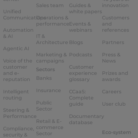
Sales team
Guides &
innovation
Unified
white papers
Communications
Operations &
Customers
performance
Events &
and
Automation
webinars
references
& AI
IT &
Architecture
Blogs
Partners
Agentic AI
Marketing &
Podcasts
Press &
Voice of the
campaigns
News
customer
Customer
Sectors
and e-
experience
Prizes and
Banks
reputation
glossary
awards
Insurance
Intelligent
CCaaS:
Careers
routing
Complete
Public
guide
User club
Sector
Steering &
Performance
Documentary
Retail & E-
database
commerce
Compliance,
Eco-system
Sector
security &