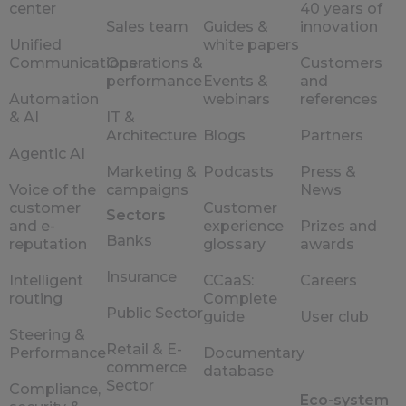
center
40 years of
Sales team
Guides &
innovation
Unified
white papers
Communications
Operations &
Customers
performance
Events &
and
Automation
webinars
references
& AI
IT &
Architecture
Blogs
Partners
Agentic AI
Marketing &
Podcasts
Press &
Voice of the
campaigns
News
customer
Customer
Sectors
and e-
experience
Prizes and
Banks
reputation
glossary
awards
Insurance
Intelligent
CCaaS:
Careers
routing
Complete
Public Sector
guide
User club
Steering &
Retail & E-
Performance
Documentary
commerce
database
Sector
Compliance,
Eco-system