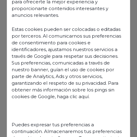
para ofrecerte la mejor experiencia y
proporcionarte contenidos interesantes y
anuncios relevantes.
Estas cookies pueden ser colocadas o editadas
por terceros. Al comunicarnos sus preferencias
de consentimiento para cookies e
identificadores, ajustamos nuestros servicios a
través de Google para respetar sus decisiones.
Sus preferencias, comunicadas a través de
nuestro banner, guían el uso de cookies por
parte de Analytics, Ads y otros servicios,
Listen on
garantizando el respeto de su privacidad. Para
Apple podcast
obtener más información sobre los pings sin
Spotify
cookies de Google,
haga clic aquí
.
Information
Published on
27 April 2023
Share this article
Puedes expresar tus preferencias a
continuación. Almacenaremos tus preferencias