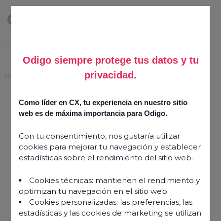
Odigo siempre protege tus datos y tu
privacidad.
Home
>
Podcasts
>
Get out of Wrap – with Jake Gardiner
Get out of Wrap – with
Como líder en CX, tu experiencia en nuestro sitio
web es de máxima importancia para Odigo.
Jake Gardiner
Con tu consentimiento, nos gustaría utilizar
cookies para mejorar tu navegación y establecer
27 April 2023
estadísticas sobre el rendimiento del sitio web.
Cookies técnicas: mantienen el rendimiento y
optimizan tu navegación en el sitio web.
Cookies personalizadas: las preferencias, las
estadísticas y las cookies de marketing se utilizan