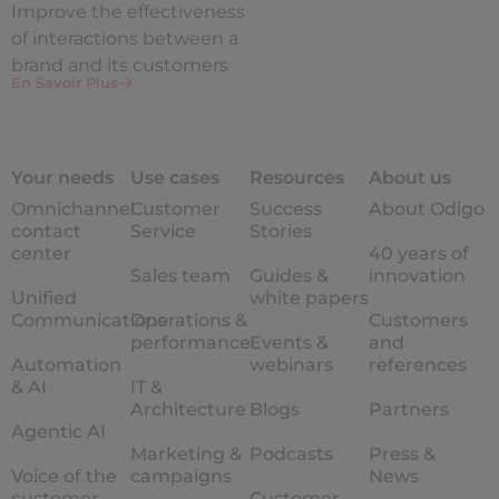
Improve the
effectiveness
of interactions between a
brand and its customers
En Savoir Plus
Your needs
Use cases
Resources
About us
Omnichannel
Customer
Success
About Odigo
contact
Service
Stories
center
40 years of
Sales team
Guides &
innovation
Unified
white papers
Communications
Operations &
Customers
performance
Events &
and
Automation
webinars
references
& AI
IT &
Architecture
Blogs
Partners
Agentic AI
Marketing &
Podcasts
Press &
Voice of the
campaigns
News
customer
Customer