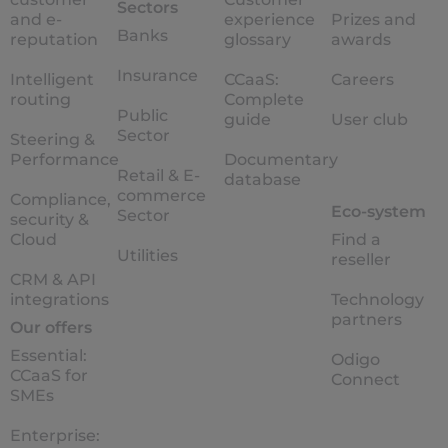
Sectors
and e-
experience
Prizes and
Banks
reputation
glossary
awards
Insurance
Intelligent
CCaaS:
Careers
routing
Complete
Public
guide
User club
Sector
Steering &
Performance
Documentary
Retail & E-
database
commerce
Compliance,
Eco-system
Sector
security &
Cloud
Find a
Utilities
reseller
CRM & API
integrations
Technology
partners
Our offers
Essential:
Odigo
CCaaS for
Connect
SMEs
Enterprise: