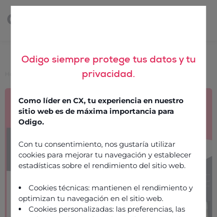
Odigo siempre protege tus datos y tu
privacidad.
Home
>
Resources
>
The Guide to Formulating a CCaaS RFP
The Guide to Formulating
Como líder en CX, tu experiencia en nuestro
a CCaaS RFP
sitio web es de máxima importancia para
Odigo.
Con tu consentimiento, nos gustaría utilizar
12 December 2025
cookies para mejorar tu navegación y establecer
estadísticas sobre el rendimiento del sitio web.
Cookies técnicas: mantienen el rendimiento y
optimizan tu navegación en el sitio web.
Cookies personalizadas: las preferencias, las