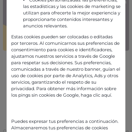
las estadísticas y las cookies de marketing se
utilizan para ofrecerte la mejor experiencia y
proporcionarte contenidos interesantes y
anuncios relevantes.
Estas cookies pueden ser colocadas o editadas
por terceros. Al comunicarnos sus preferencias de
consentimiento para cookies e identificadores,
ajustamos nuestros servicios a través de Google
para respetar sus decisiones. Sus preferencias,
comunicadas a través de nuestro banner, guían el
uso de cookies por parte de Analytics, Ads y otros
Information
servicios, garantizando el respeto de su
Published on
10 July 2025
privacidad. Para obtener más información sobre
los pings sin cookies de Google,
haga clic aquí
.
Share this article
Puedes expresar tus preferencias a continuación.
Almacenaremos tus preferencias de cookies
Odigo is one of just 12 CCaaS providers featured in the