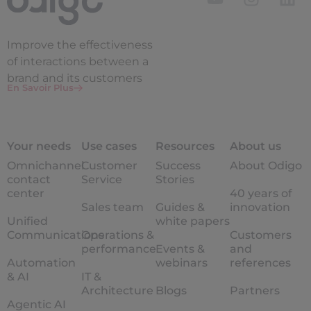
Improve the
effectiveness
of interactions between a
brand and its customers
En Savoir Plus
Your needs
Use cases
Resources
About us
Omnichannel
Customer
Success
About Odigo
contact
Service
Stories
center
40 years of
Sales team
Guides &
innovation
Unified
white papers
Communications
Operations &
Customers
performance
Events &
and
Automation
webinars
references
& AI
IT &
Architecture
Blogs
Partners
Agentic AI