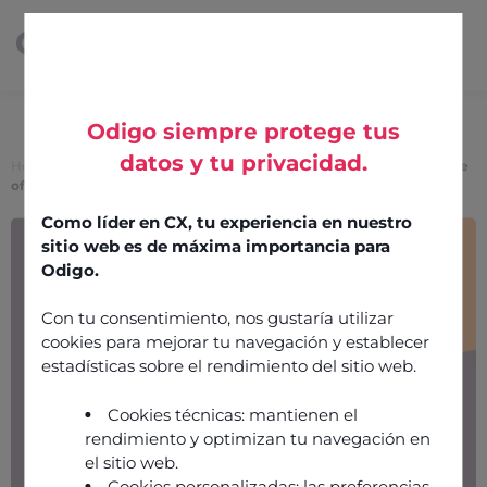
Odigo siempre protege tus
datos y tu privacidad.
Home
>
Awards and Recognitions
>
2025 Gartner Peer Insights Voice
of the Customer for CCaaS
Como líder en CX, tu experiencia en nuestro
2025 Gartner Peer
sitio web es de máxima importancia para
Insights Voice of the
Odigo.
Customer for CCaaS
Con tu consentimiento, nos gustaría utilizar
cookies para mejorar tu navegación y establecer
estadísticas sobre el rendimiento del sitio web.
10 July 2025
Cookies técnicas: mantienen el
rendimiento y optimizan tu navegación en
el sitio web.
Cookies personalizadas: las preferencias,