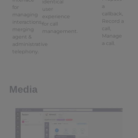
identical
a
for
user
callback,
managing
experience
Record a
interactions,
for call
call,
merging
management.
Manage
agent &
a call.
administrative
telephony.
Media