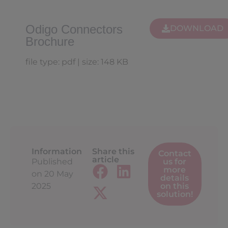
Odigo Connectors
DOWNLOAD
Brochure
file type: pdf | size: 148 KB
Information
Share this
Contact
article
Published
us for
more
on
20 May
details
2025
on this
solution!