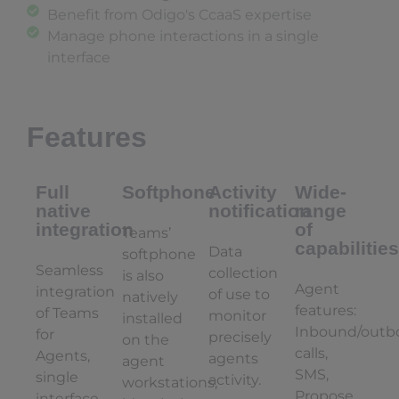
Benefit from Odigo's CcaaS expertise
Manage phone interactions in a single
interface
Features
Full
Softphone
Activity
Wide-
native
notification
range
integration
of
Teams’
capabilities
Data
softphone
Seamless
collection
is also
Agent
integration
of use to
natively
features:
of Teams
monitor
installed
Inbound/outb
for
precisely
on the
calls,
Agents,
agents
agent
SMS,
single
activity.
workstations,
Propose
interface