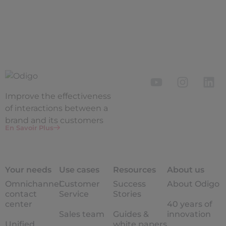
Improve the
effectiveness
of interactions between a
brand and its customers
En Savoir Plus
Your needs
Use cases
Resources
About us
Omnichannel
Customer
Success
About Odigo
contact
Service
Stories
center
40 years of
Sales team
Guides &
innovation
Unified
white papers