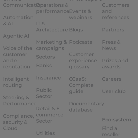
Communications
Operations &
Customers
performance
Events &
and
Automation
webinars
references
& AI
IT &
Architecture
Blogs
Partners
Agentic AI
Marketing &
Podcasts
Press &
Voice of the
campaigns
News
customer
Customer
Sectors
and e-
experience
Prizes and
Banks
reputation
glossary
awards
Insurance
Intelligent
CCaaS:
Careers
routing
Complete
Public
guide
User club
Sector
Steering &
Performance
Documentary
Retail & E-
database
commerce
Compliance,
Eco-system
Sector
security &
Cloud
Find a
Utilities
reseller